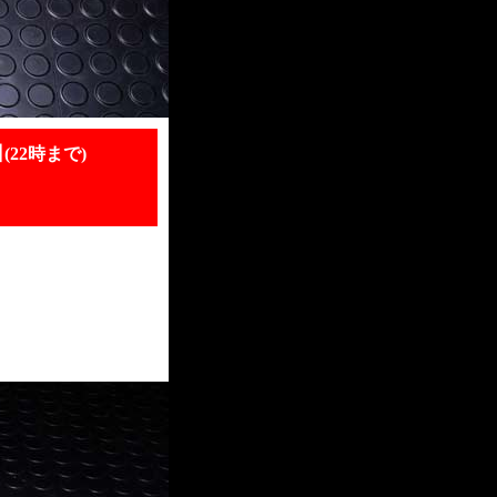
日
(22時まで)