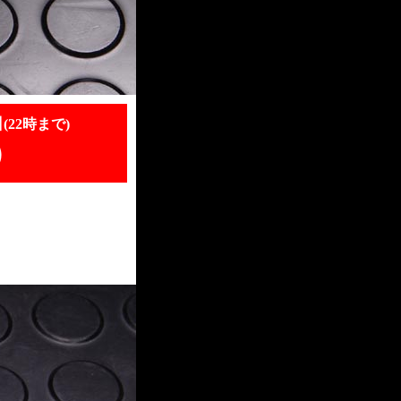
日
(22時まで)
）