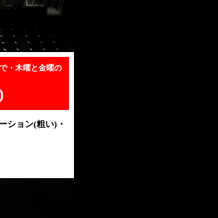
時まで・木曜と金曜の
)
レーション
(粗い)・