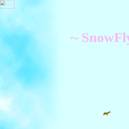
～
SnowFl