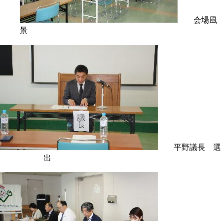
会場風
景
平野議長 選
出