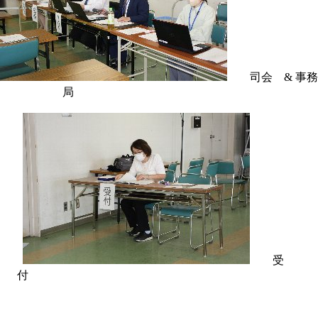
司会 & 事務
局
受
付