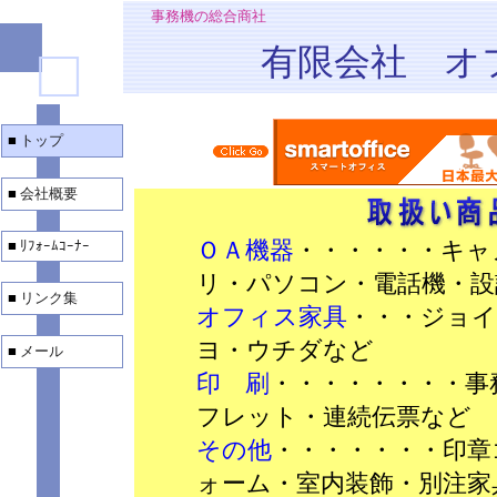
■
事務機の総合商社
□
有限会社 オ
■
トップ
■
会社概要
ＯＡ機器
・・・・・・キャ
■
ﾘﾌｫｰﾑｺｰﾅｰ
リ・パソコン・電話機・設
■
リンク集
オフィス家具
・・・ジョ
ヨ・ウチダなど
■
メール
印 刷
・・・・・・・・事
フレット・連続伝票など
その他
・・・・・・・印章
ォーム・室内装飾・別注家