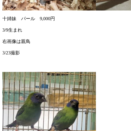
十姉妹 パール 9,000円
3/9生まれ
右画像は親鳥
3/23撮影