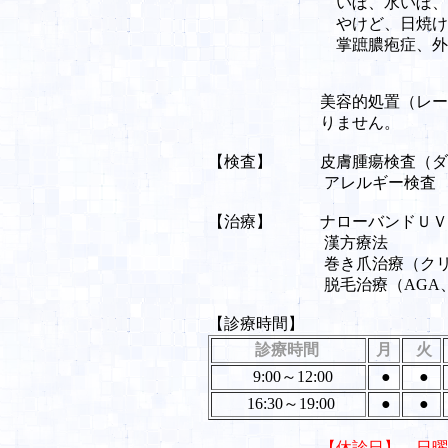
いぼ、水いぼ、とびひ、に
やけど、日焼け、花粉症、
掌蹠膿疱症、外傷
美容的処置（レーザー、ケ
りません。
【検査】 皮膚腫瘍検査（ダー
アレルギー検査 （血液
【治療】 ナローバンドＵＶ
漢方療法
巻き爪治療（クリップ
脱毛治療（AGA、SA
【診療時間】
診療時間
月
火
9:00～12:00
●
●
16:30～19:00
●
●
【休診日】 日曜日・