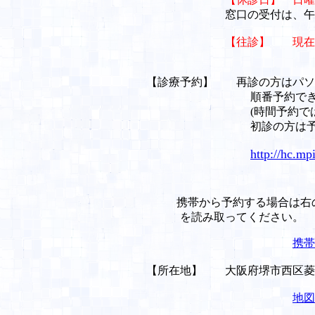
窓口の受付は、午前午後
【往診】 現在
【診療予約】
再診の方はパソ
順番予約できま
(時間予約ではあり
初診の方は予約はで
http://hc.mp
携帯から予約する場合は右
を読み取ってください。
携帯
【所在地】 大阪府堺市西区菱
地図