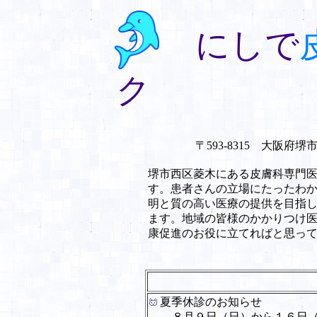
にしで
ク
〒593-8315 大阪府堺市西区
電話 072-27
堺市西区菱木にある皮膚科専門
す。患者さんの立場にたったわ
明と質の高い医療の提供を目指
ます。地域の皆様のかかりつけ
康促進のお役に立てればと思って
夏季休診のお知らせ
８月９日（日）から１６日（