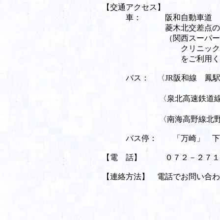
【交通アクセス】
車： 阪和自動車道 堺イ
菱木北交差点の南東の
（関西スーパー萬崎
クリニックモール内駐車
をご利用くださ
バス： 〈JR阪和線 鳳駅〉
北野田駅前、
〈泉北高速鉄道線 栂・美
西区役所前、
〈南海高野線北野田駅〉バ
バス停： 「万崎」 下車
【電 話】 ０７２－２７１－
【連絡方法】 電話でお問い合わ