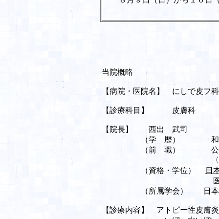
当院概略
【病院・医院名】 にしで皮フ科
【診療科目】 皮膚科
【院長】 西出 武司
（学 歴） 和歌山県
（前 職） 公立那
〈和歌山県立医科大
（資格・学位）
日
医学博
（所属学会） 日本皮膚科
【診療内容】 アトピー性皮膚炎