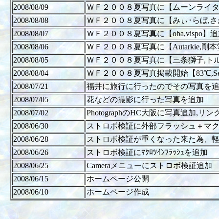
2008/08/09
ＷＦ２００８夏写真に【ムーンライタ
2008/08/08
ＷＦ２００８夏写真に【みぃ･らぼ,
2008/08/07
ＷＦ２００８夏写真に【oba,vispo】
2008/08/06
ＷＦ２００８夏写真に【Autarkie,剛
2008/08/05
ＷＦ２００８夏写真に【三条獅子,ト
2008/08/04
ＷＦ２００８夏写真掲載開始【83℃,Seeknac
2008/07/21
福井に旅行に行ったのでその写真を
2008/07/05
花などの撮影に行った写真を追加
2008/07/02
PhotographのHC大阪に写真追加,リ
2008/06/30
ストロボ検証に外部フラッシュ＋マク
2008/06/28
ストロボ検証が重くなった来た為、軽量化
2008/06/26
ストロボ検証にﾏｸﾛﾂｲﾝﾌﾗｯｼｭを追加
2008/06/25
Cameraメニューにストロボ検証追加
2008/06/15
ホームページ公開
2008/06/10
ホームページ作成