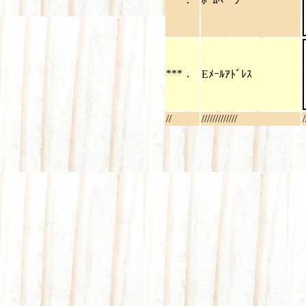
ﾎｰﾑﾍﾟｰｼﾞ
***．
Eﾒｰﾙｱﾄﾞﾚｽ
//
/////////////
/