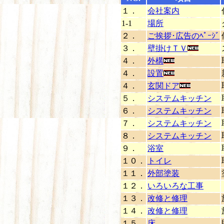
１．
会社案内
1-1
場所
２．
ご挨拶･広告のﾍﾟｰｼﾞ
３．
壁掛けＴＶ
４．
外構
４．
設置
４．
玄関ドア
５．
システムキッチン
６．
システムキッチン
７．
システムキッチン
８．
システムキッチン
９．
浴室
１０．
トイレ
１１．
外部塗装
１２．
いろいろな工事
１３．
改修と修理
１４．
改修と修理
１５．
床