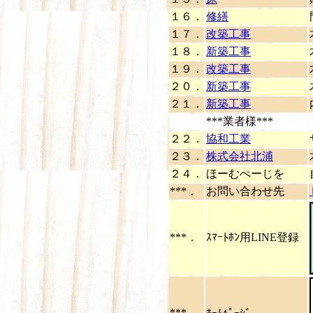
１６．
修繕
１７．
改築工事
１８．
新築工事
１９．
改築工事
２０．
新築工事
２１．
新築工事
***業者様***
２２．
協和工業
２３．
株式会社北浦
２４．
ほーむぺーじを
***．
お問い合わせ先
***．
ｽﾏｰﾄﾎﾝ用LINE登録
***．