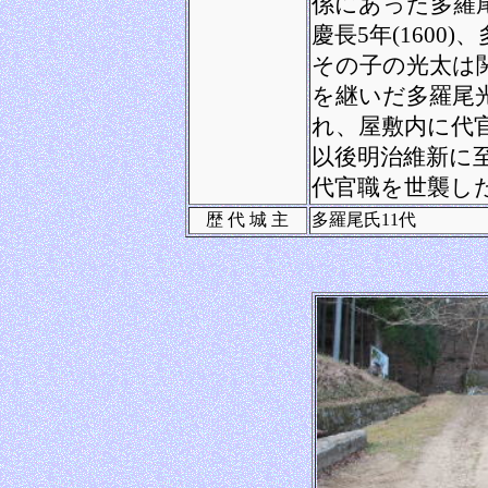
係にあった多羅
慶長5年(160
その子の光太は
を継いだ多羅尾光
れ、屋敷内に代
以後明治維新に
代官職を世襲し
歴 代 城 主
多羅尾氏11代