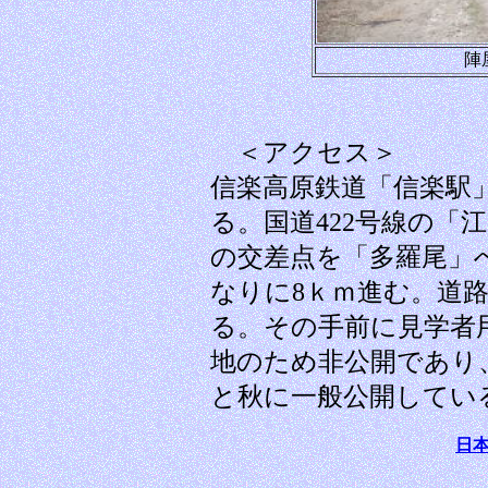
陣
＜アクセス＞
信楽高原鉄道「信楽駅」
る。国道422号線の「
の交差点を「多羅尾」
なりに8ｋｍ進む。道
る。その手前に見学者
地のため非公開であり
と秋に一般公開してい
日