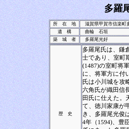
多羅
所 在 地
滋賀県甲賀市信楽町
遺 構
曲輪 石垣
築 城 者
多羅尾光好
多羅尾氏は、鎌
士であり、室町
(1487)の室
に、将軍方に付
氏は小川城を攻
六角氏が織田信
田氏に仕えた。天正
て、徳川家康が
き、多羅尾光俊
歴 史
4年（1594)