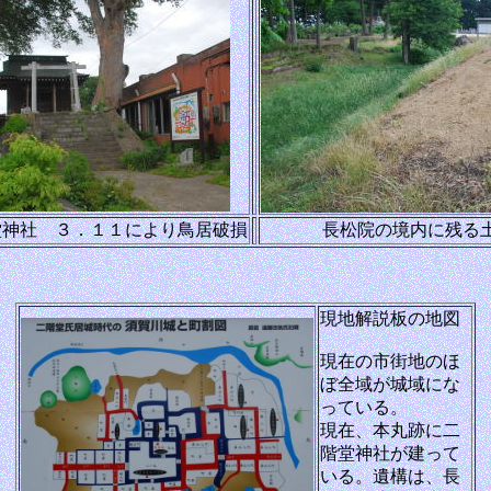
堂神社 ３．１１により鳥居破損
長松院の境内に残る
現地解説板の地図
現在の市街地のほ
ぼ全域が城域にな
っている。
現在、本丸跡に二
階堂神社が建って
いる。遺構は、長