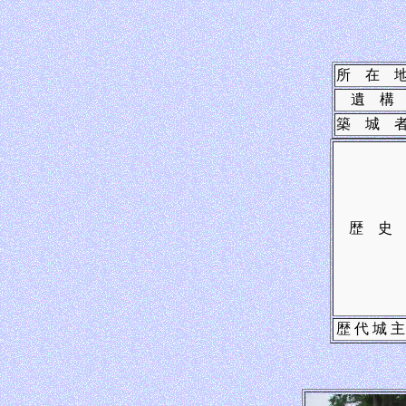
所 在 
遺 構
築 城 
歴 史
歴 代 城 主