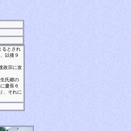
まるとされ
れ、以後９
伊達政宗に攻
蒲生氏郷の
らに慶長６
わり、それに