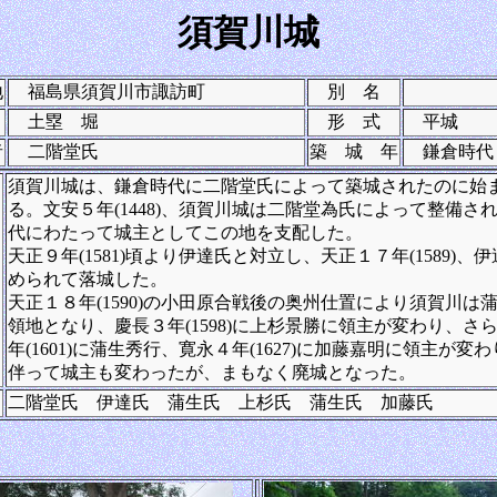
須賀川城
地
福島県須賀川市諏訪町
別 名
土塁 堀
形 式
平城
者
二階堂氏
築 城 年
鎌倉時代
須賀川城は、鎌倉時代に二階堂氏によって築城されたのに始
る。文安５年(1448)、須賀川城は二階堂為氏によって整備さ
代にわたって城主としてこの地を支配した。
天正９年(1581)頃より伊達氏と対立し、天正１７年(1589)、
められて落城した。
天正１８年(1590)の小田原合戦後の奥州仕置により須賀川は
領地となり、慶長３年(1598)に上杉景勝に領主が変わり、さ
年(1601)に蒲生秀行、寛永４年(1627)に加藤嘉明に領主が変
伴って城主も変わったが、まもなく廃城となった。
二階堂氏 伊達氏 蒲生氏 上杉氏 蒲生氏 加藤氏