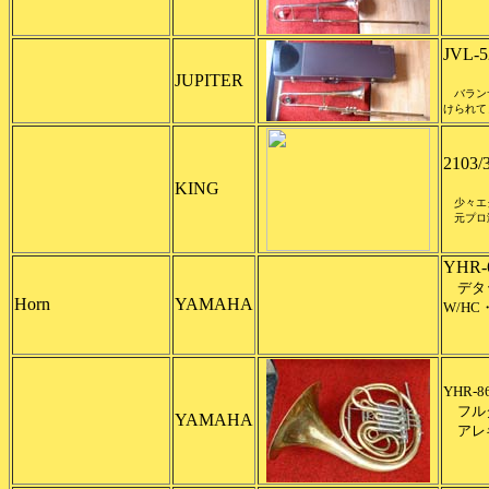
JVL-
JUPITER
バランサ
けられて
2103
KING
少々エ
元プロ
YHR-
デタ
Horn
YAMAHA
W/HC
YHR-
フル
YAMAHA
アレキ