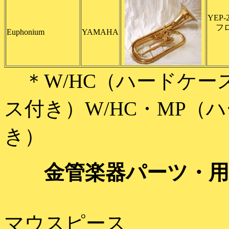
YEP-
フロ
Euphonium
YAMAHA
＊W/HC（ハードケー
ス付き）W/HC・MP（
き）
金管楽器パーツ・用
マウスピース