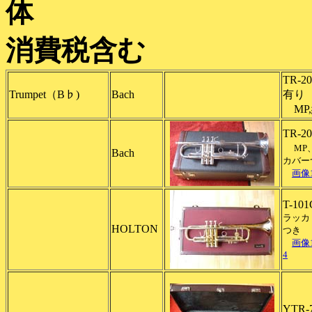
消費税含む
TR-
Trumpet（B♭)
Bach
有り
MP
TR-
MP
Bach
カバー
画像
T-10
ラッカ
HOLTON
つき
画像
4
YTR-