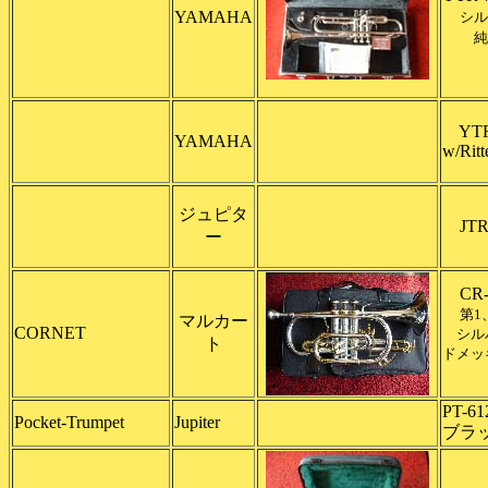
YAMAHA
シル
純
YTR
YAMAHA
w/Rit
ジュピタ
JTR-
ー
CR-9
第1
マルカー
CORNET
シルバ
ト
ドメッ
PT-6
Pocket-Trumpet
Jupiter
ブラ