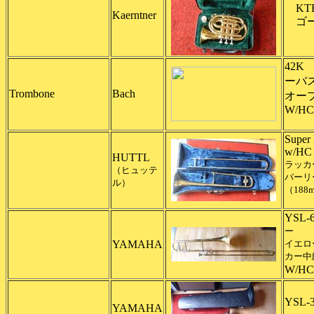
KTR
Kaerntner
ゴー
42K
ーバ
Trombone
Bach
オー
W/HC
Supe
w/HC
HUTTL
ラッカ
（ヒュッテ
バーリ
ル）
（188
YSL-
ー
YAMAHA
イエロ
カー中
W/H
YSL-
YAMAHA