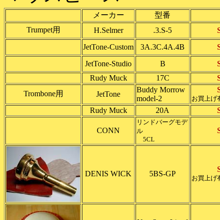
メーカー
型番
Trumpet用
H.Selmer
.3.S-5
JetTone-Custom
3A.3C.4A.4B
JetTone-Studio
B
Rudy Muck
17C
Buddy Morrow
Trombone用
JetTone
model-2
お買上げ
Rudy Muck
20A
リンドバーグモデ
CONN
ル
5CL
DENIS WICK
5BS-GP
お買上げ