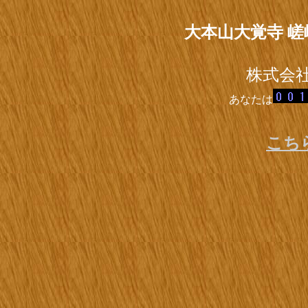
大本山大覚寺 嵯
株式会
あなたは
こち