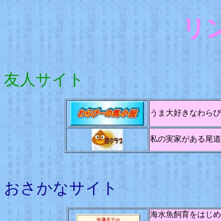
リ
友人サイト
うま大好きなわらび
私の実家がある尾道
おさかなサイト
海水魚飼育をはじめ