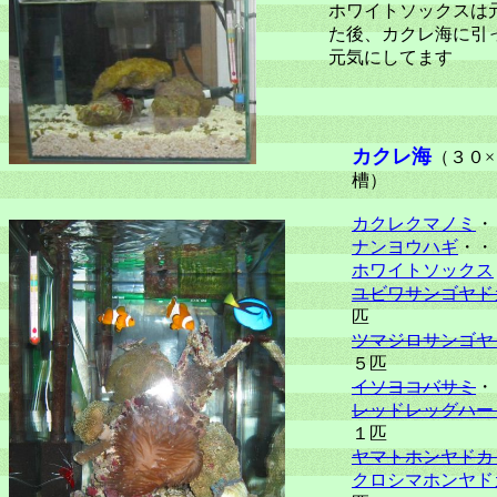
ホワイトソックスは
た後、カクレ海に引
元気にしてます
カクレ海
（３０×
槽）
カクレクマノミ
・
ナンヨウハギ
・・
ホワイトソックス
ユビワサンゴヤド
匹
ツマジロサンゴヤ
５匹
イソヨコバサミ
・
レッドレッグハー
１匹
ヤマトホンヤドカ
クロシマホンヤド