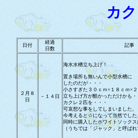
カク
経過
日付
記事
日数
海水水槽立ち上げ！
置き場所も無いんで小型水槽に
したのだが・・・
小さすぎた３０ｃｍ×１８ｃｍ×
２月８
立ち上げ方が酷かっただけかも・
－１４日
日
カクレ２匹を・・・
可哀想な事をしてしまいました。
今考えると☆になって当然でした
同時に購入したホワイトソックス
（うちでは「ジャック」と呼ばれ