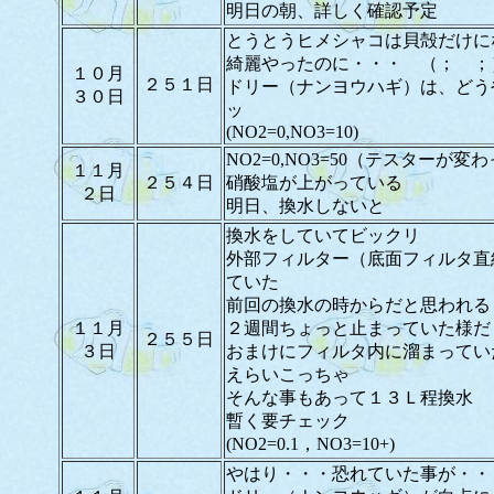
明日の朝、詳しく確認予定
とうとうヒメシャコは貝殻だけに
綺麗やったのに・・・ （； ；
１０月
２５１日
ドリー（ナンヨウハギ）は、どう
３０日
ッ
(NO2=0,NO3=10)
NO2=0,NO3=50（テスターが変
１１月
２５４日
硝酸塩が上がっている
２日
明日、換水しないと
換水をしていてビックリ
外部フィルター（底面フィルタ直
ていた
前回の換水の時からだと思われる
１１月
２週間ちょっと止まっていた様だ
２５５日
３日
おまけにフィルタ内に溜まってい
えらいこっちゃ
そんな事もあって１３Ｌ程換水
暫く要チェック
(NO2=0.1，NO3=10+)
やはり・・・恐れていた事が・・