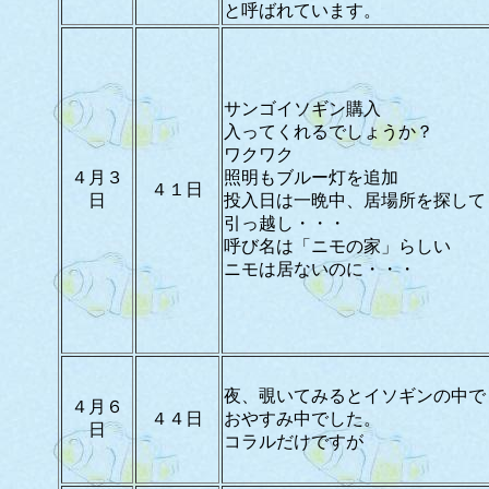
と呼ばれています。
サンゴイソギン購入
入ってくれるでしょうか？
ワクワク
４月３
照明もブルー灯を追加
４１日
日
投入日は一晩中、居場所を探して
引っ越し・・・
呼び名は「ニモの家」らしい
ニモは居ないのに・・・
夜、覗いてみるとイソギンの中で
４月６
４４日
おやすみ中でした。
日
コラルだけですが