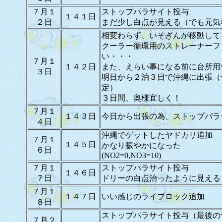
７月１
ストップパラサイト投与
１４１日
２日
まだ少し白点が見える（でも元気
相変わらず、いそぎんが移動して
クーラー循環用のストレーナーフ
い・・・
７月１
１４２日
また、えらい事になる前に台所用
３日
明日から２泊３日で沖縄に出張（
定）
３日間、奥様宜しく！
７月１
１４３日
今日から出張の為、ストップパラ
４日
沖縄でゲットしたヤドカリ追加
７月１
１４５日
かなり賑やかになった
６日
(NO2=0,NO3=10)
７月１
ストップパラサイト投与
１４６日
７日
ドリーの白点治ったように見える
７月１
１４７日
いい感じのライブロック追加
８日
ストップパラサイト投与（最後の
７月２