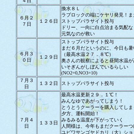
４日
換水８Ｌ
ラブロックの端にケヤリ発見！ま
６月２
１２６日
ストップパラサイト投与
７日
ドリー、一向に白点治まる気配な
元気なのが救い
ストップパラサイト投与
まだ６月だというのに、今日も暑
６月３
（最高水温２７．８℃）
１２９日
０日
奥さんの観察によると昼間水温が
いそぎんがしぼんでいるらしい
(NO2=0,NO3=10)
７月３
１３２日
ストップパラサイト投与
日
最高水温更新２９．１℃！
みんなゆであがってしまう！
とうとうクーラーを購入してしま
夕方、運転開始！
７月４
みるみる温度が下がっていく
１３３日
日
人間様は、今年もまだクーラーつ
ユビワサンゴヤドカリ（大）ショ