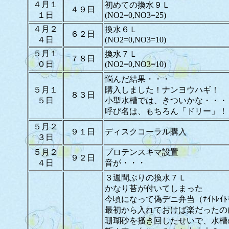
４月１
初めての換水９Ｌ
４９日
１日
(NO2=0,NO3=25)
４月２
換水６Ｌ
６２日
４日
(NO2=0,NO3=10)
５月１
換水７Ｌ
７８日
０日
(NO2=0,NO3=10)
悩んだ結果・・・
５月１
購入しました！ナンヨウハギ！
８３日
５日
小型水槽では、きついかな・・・
呼び名は、もちろん「ドリー」！
５月２
９１日
ディスクコーラル購入
３日
５月２
プロテンスキマ設置
９２日
４日
音が・・・
３週間ぶりの換水７Ｌ
かなり苔が付いてしまった
今頃になって偽デニ弁当（ﾅｲﾄﾚｲﾄ
最初から入れておけば楽だったの
珊瑚砂を掻き回したせいで、水槽