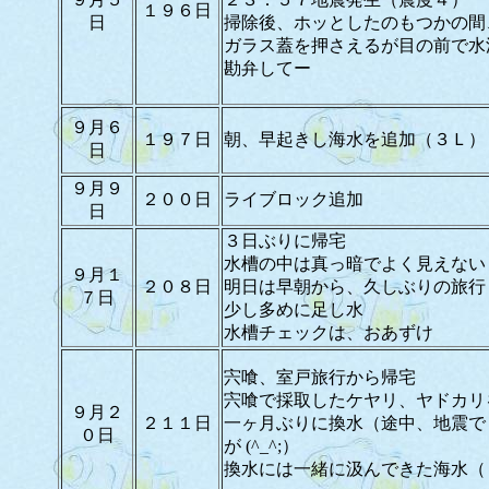
１９６日
日
掃除後、ホッとしたのもつかの間
ガラス蓋を押さえるが目の前で水
勘弁してー
９月６
１９７日
朝、早起きし海水を追加（３Ｌ）
日
９月９
２００日
ライブロック追加
日
３日ぶりに帰宅
水槽の中は真っ暗でよく見えない
９月１
２０８日
明日は早朝から、久しぶりの旅行
７日
少し多めに足し水
水槽チェックは、おあずけ
宍喰、室戸旅行から帰宅
宍喰で採取したケヤリ、ヤドカリ
９月２
２１１日
一ヶ月ぶりに換水（途中、地震で
０日
が (^_^;）
換水には一緒に汲んできた海水（