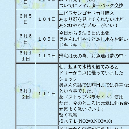
日
ついでにフィルターバック交換
ユビワサンゴヤドカリ購入
６月５
１０４日
あまり顔を見せてくれないけど・
日
あの鮮やかなブルーがいい！
今日から５泊６日の出張
６月６
１０５日
奥さんに餌やりと足し水をお願い
日
ドキドキ
６月１
１１０日
帰宅は夜の為、お魚達は夢の中・
１日
朝、起きて水槽を観てみると
ドリーが白点に罹っていました
ショック
奥さんの話では昨日までは異常な
６月１
という事でした。
１１１日
２日
薬（ストップパラサイト）使用
ただ、今のところは元気に餌も食
元気よく泳いでいます
暫く観察
換水７Ｌ(NO2=0,NO3=10)
ドリーから白点が消えました！