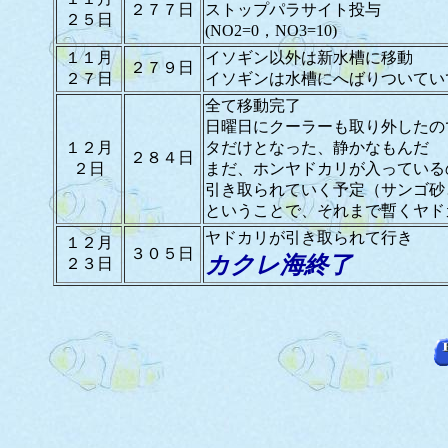
２７７日
ストップパラサイト投与
２５日
(NO2=0，NO3=10)
１１月
イソギン以外は新水槽に移動
２７９日
２７日
イソギンは水槽にへばりついてい
全て移動完了
日曜日にクーラーも取り外したの
１２月
タだけとなった、静かなもんだ
２８４日
２日
まだ、ホンヤドカリが入っている
引き取られていく予定（サンゴ砂
ということで、それまで暫くヤド
ヤドカリが引き取られて行き
１２月
３０５日
カクレ海終了
２３日