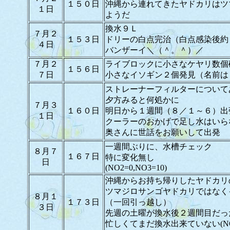
１５０日
沖縄から連れてきたヤドカリはツ
１日
ようだ
換水９Ｌ
７月２
１５３日
ドリーの白点完治（白点感染後約
４日
バンザーイ＼（＾。＾）／
７月２
ライブロックに小さなケヤリ数個
１５６日
７日
小さなイソギン２個発見（名前は
ストレーナーフィルターについて
夕方みると何処かに
７月３
１６０日
明日から１週間（８／１～６）出
１日
クーラーのおかげで足し水はいら
奥さんに世話をお願いして出発
一週間ぶりに、水槽チェック
８月７
１６７日
特に変化無し
日
(NO2=0,NO3=10)
沖縄からお持ち帰りしたヤドカリ
ツマジロサンゴヤドカリではなく
８月１
１７３日
（一回引っ越し）
３日
先週の土曜が換水後２週間目だっ
忙しくてまだ換水出来ていない(NO2=