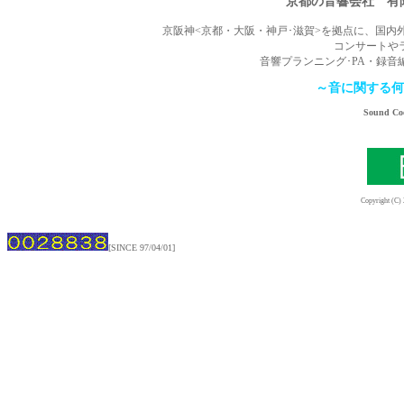
京都の音響会社 有限
京阪神<京都・大阪・神戸･滋賀>を拠点に、国
コンサートや
音響プランニング･PA・録
～音に関する何
Sound Co
Copyright (C)
[SINCE 97/04/01]