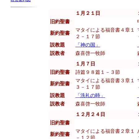
１月２１日
旧約聖書
マタイによる福音書４章１
新約聖書
２－１７節
説教題
「神の国」
説教者
森喜啓一牧師
１月７日
旧約聖書
詩篇９８篇１－３節
マタイによる福音書３章１
新約聖書
３－１７節
説教題
「洗礼の時」
説教者
森喜啓一牧師
１２月２４日
旧約聖書
マタイによる福音書２章１
新約聖書
－１２節