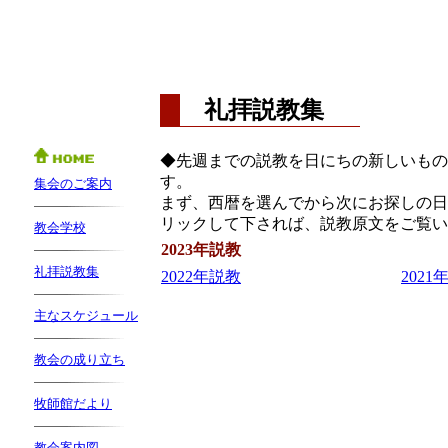
礼拝説教集
◆先週までの説教を日にちの新しいもの
す。
集会のご案内
まず、西暦を選んでから次にお探しの日
リックして下されば、説教原文を
教会学校
2023年説教
礼拝説教集
2022年説教
2021
主なスケジュール
教会の成り立ち
牧師館だより
教会案内図