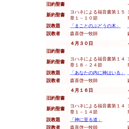
旧約聖書
ヨハネによる福音書第１５
新約聖書
章１－１０節
説教題
「まことのぶどうの木」
説教者
森喜啓一牧師
４月３０日
旧約聖書
ヨハネによる福音書第１４
新約聖書
章１８－２４節
説教題
「あなたの内に神はいる」
説教者
森喜啓一牧師
４月１６日
旧約聖書
ヨハネによる福音書第１４
新約聖書
章１－１４節
説教題
「神に至る道」
説教者
森喜啓一牧師