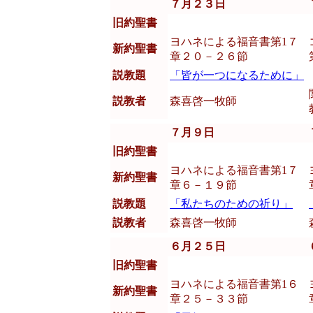
７月２３日
旧約聖書
ヨハネによる福音書第1７
新約聖書
章２０－２６節
説教題
「皆が一つになるために」
説教者
森喜啓一牧師
７月９日
旧約聖書
ヨハネによる福音書第1７
新約聖書
章６－１９節
説教題
「私たちのための祈り」
説教者
森喜啓一牧師
６月２５日
旧約聖書
ヨハネによる福音書第1６
新約聖書
章２５－３３節