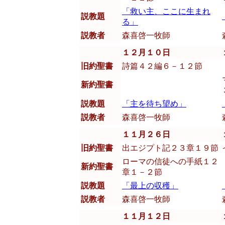
「救い主、ここに生まれ
説教題
る」
説教者
森喜啓一牧師
１２月１０日
旧約聖書
詩篇４２編６－１２節
新約聖書
説教題
「主を待ち望め」
説教者
森喜啓一牧師
１１月２６日
旧約聖書
出エジプト記２３章１９節
ローマの信徒への手紙１２
新約聖書
章１－２節
説教題
「最上の収穫」
説教者
森喜啓一牧師
１１月１２日