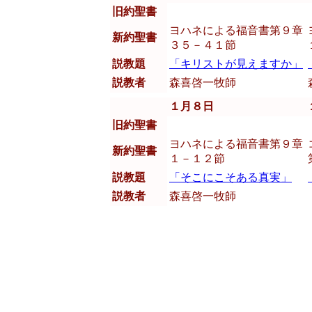
旧約聖書
ヨハネによる福音書第９章
新約聖書
３５－４１節
説教題
「キリストが見えますか」
説教者
森喜啓一牧師
１月８日
旧約聖書
ヨハネによる福音書第９章
新約聖書
１－１２節
説教題
「そこにこそある真実」
説教者
森喜啓一牧師