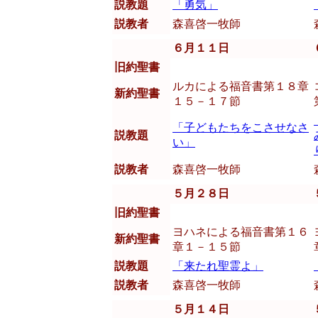
説教題
「勇気」
説教者
森喜啓一牧師
６月１１日
旧約聖書
ルカによる福音書第１８章
新約聖書
１５－１７節
「子どもたちをこさせなさ
説教題
い」
説教者
森喜啓一牧師
５月２８日
旧約聖書
ヨハネによる福音書第１６
新約聖書
章１－１５節
説教題
「来たれ聖霊よ」
説教者
森喜啓一牧師
５月１４日