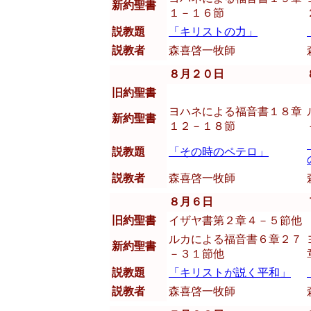
新約聖書
１－１６節
説教題
「キリストの力」
説教者
森喜啓一牧師
８月２０日
旧約聖書
ヨハネによる福音書１８章
新約聖書
１２－１８節
説教題
「その時のペテロ」
説教者
森喜啓一牧師
８月６日
旧約聖書
イザヤ書第２章４－５節他
ルカによる福音書６章２７
新約聖書
－３１節他
説教題
「キリストが説く平和」
説教者
森喜啓一牧師