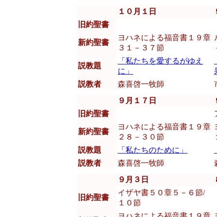
１０月１日
旧約聖書
ヨハネによる福音書１９章
新約聖書
３１－３７節
「私たちを愛するがゆえ
説教題
に」
説教者
森喜啓一牧師
９月１７日
旧約聖書
ヨハネによる福音書１９章
新約聖書
２８－３０節
説教題
「私たちのために」
説教者
森喜啓一牧師
９月３日
イザヤ書５０章５－６節/
旧約聖書
１０節
ヨハネによる福音書１９章