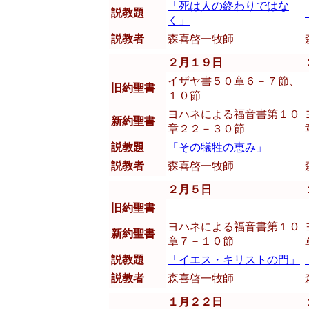
「死は人の終わりではな
説教題
く」
説教者
森喜啓一牧師
２月１９日
イザヤ書５０章６－７節、
旧約聖書
１０節
ヨハネによる福音書第１０
新約聖書
章２２－３０節
説教題
「その犠牲の恵み」
説教者
森喜啓一牧師
２月５日
旧約聖書
ヨハネによる福音書第１０
新約聖書
章７－１０節
説教題
「イエス・キリストの門」
説教者
森喜啓一牧師
１月２２日