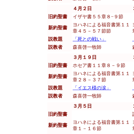
４月２日
旧約聖書
イザヤ書５５章８−９節
ヨハネによる福音書第１１
新約聖書
章４５－５７節節
説教題
「死との戦い」
説教者
森喜啓一牧師
３月１９日
旧約聖書
ホセア書１１章８－９節
ヨハネによる福音書第１１
新約聖書
章２８－３７節
説教題
「イエス様の涙」
説教者
森喜啓一牧師
３月５日
旧約聖書
ヨハネによる福音書第１１
新約聖書
章１－１６節