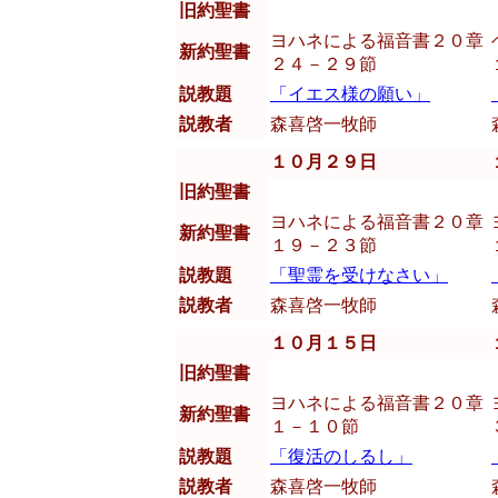
旧約聖書
ヨハネによる福音書２０章
新約聖書
２４－２９節
説教題
「イエス様の願い」
説教者
森喜啓一牧師
１０月２９日
旧約聖書
ヨハネによる福音書２０章
新約聖書
１９－２３節
説教題
「聖霊を受けなさい」
説教者
森喜啓一牧師
１０月１５日
旧約聖書
ヨハネによる福音書２０章
新約聖書
１－１０節
説教題
「復活のしるし」
説教者
森喜啓一牧師