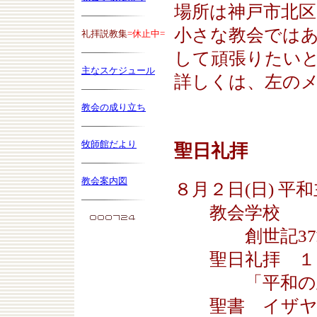
場所は神戸市北
小さな教会では
礼拝説教集
=休止中=
して頑張りたい
主なスケジュール
詳しくは、左の
教会の成り立ち
牧師館だより
聖日礼拝
教会案内図
８月２日(日) 
教会学校 ９
創世記37章2
聖日礼拝 １０
「平和の主が
聖書 イザヤ書11