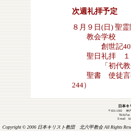
次週礼拝予定
８月９日(日) 聖
教会学校 ９
創世記40章1
聖日礼拝 １０
「初代教会の
聖書 使徒言行録 
244）
日本キ
〒651-1302
Tel＆
E-mail kit
Copyright © 2006 日本キリスト教団 北六甲教会 All Rights Rese