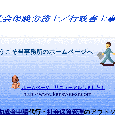
うこそ当事務所のホームページへ
ホームページ リニューアルしました！
http://www.kensyou-sr.com
助成金申請
代行・
社会保険管理
のアウト