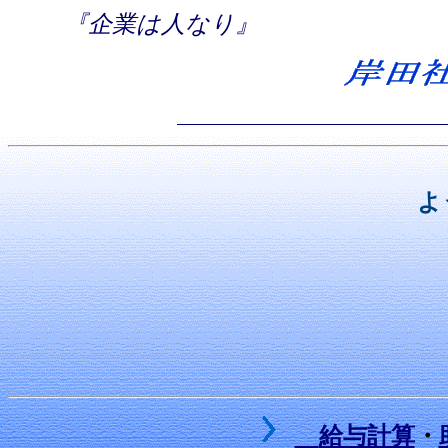
『企業は人なり』
よ
給与計算
・