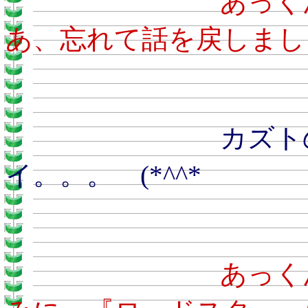
あ
あ、忘れて話を戻しまし
カズトのおとう
イ。。。 (*^^*ゞ
あ