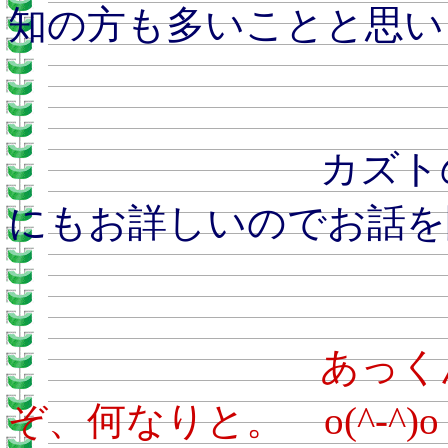
知の方も多いことと思い
カズトのおとう
にもお詳しいのでお話を
あ
ぞ、何なりと。 o(^-^)