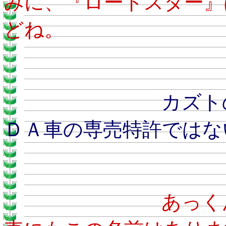
みに、『ロードスター』
どね。
カズトのおとう
ＤＡ車の専売特許ではな
あ