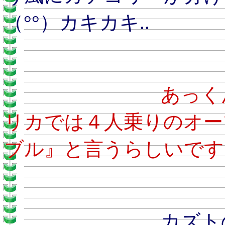
（°°）カキカキ..
あ
リカでは４人乗りのオー
ブル』と言うらしいです
カズトのおとう