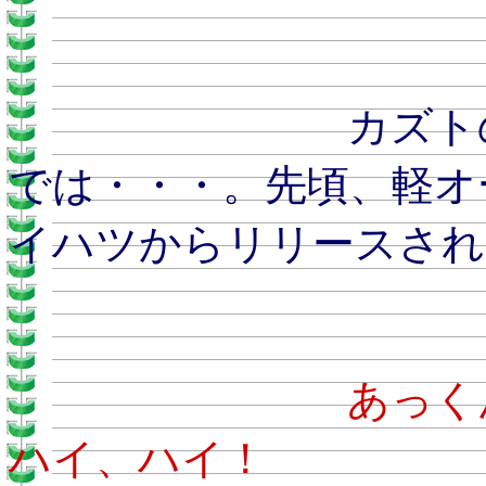
カズトのおとう
では・・・。先頃、軽オ
イハツからリリースされ
あ
ハイ、ハイ！