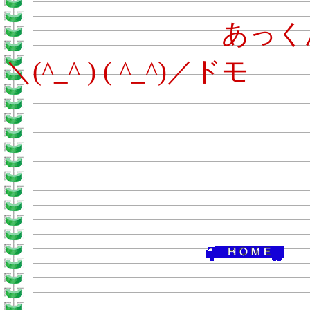
あ
＼(^_^ ) ( ^_^)／ドモ