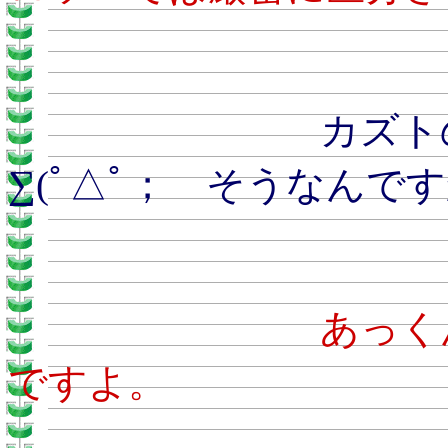
カズトのおとう
∑(ﾟ△ﾟ； そうなんで
あ
ですよ。