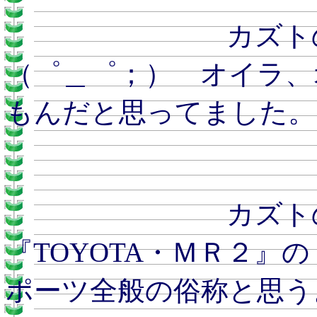
カズトのおとう
（゜＿゜；） オイラ、
もんだと思ってました。
カズトのおと
『TOYOTA・ＭＲ２』
ポーツ全般の俗称と思うような