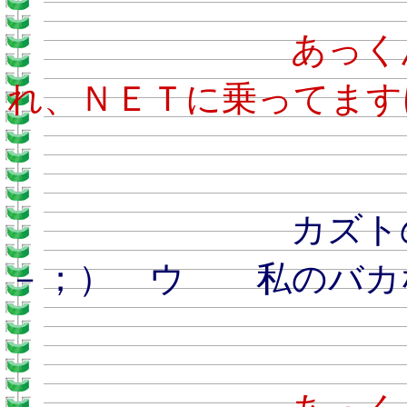
あ
れ、ＮＥＴに乗ってます
カズトのおとう
－；） ウ 私のバカ