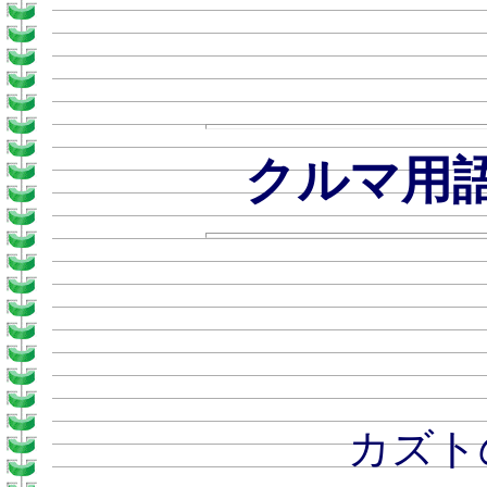
クルマ用
カズトのおとう