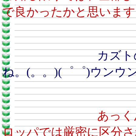
で良かったかと思います
カズトのおとう
ね。(。。)(゜゜)ウンウ
あ
ロッパでは厳密に区分さ