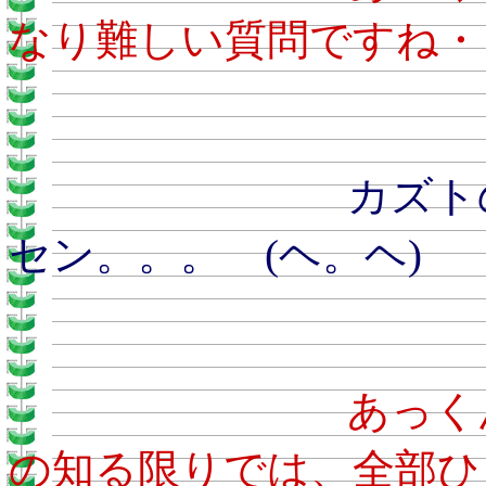
なり難しい質問ですね・・
カズトのおとう
セン。。。 (ヘ。ヘ)
あ
の知る限りでは、全部ひ