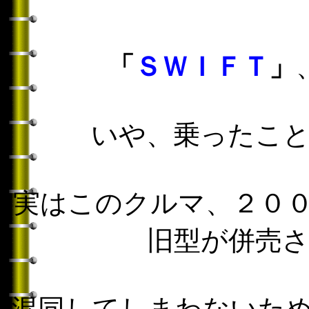
「
ＳＷＩＦＴ
」
いや、乗ったこ
実はこのクルマ、２０
旧型が併売
混同してしまわないた