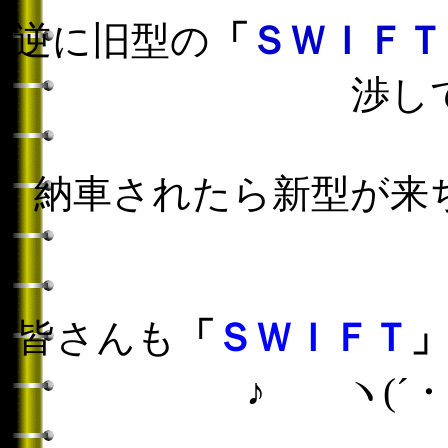
逆に旧型の
「
ＳＷＩＦ
渉し
納車されたら新型が来
皆さんも
「
ＳＷＩＦＴ
♪ ヽ(´・