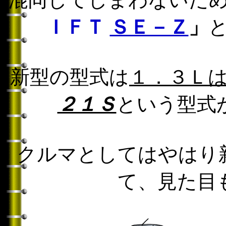
ＩＦＴ
ＳＥ－Ｚ
」
新型の型式は
１．３Ｌ
２１Ｓ
という型式
クルマとしてはやはり
て、見た目