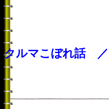
クルマこぼれ話 ／