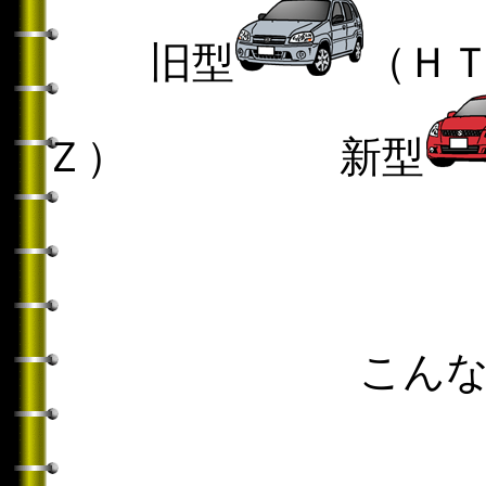
旧型
（Ｈ
Ｚ） 新型
こん