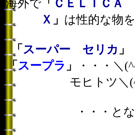
海外で
「
ＣＥＬＩＣＡ
Ｘ
」
は性的な物
「
スーパー セリカ
」
「
スープラ
」
・・・＼(
モヒトツ＼(
・・・と