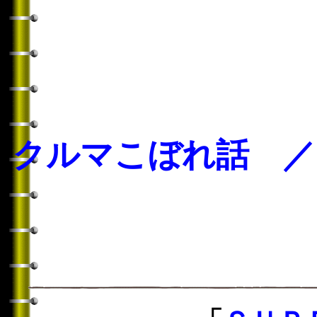
クルマこぼれ話 ／