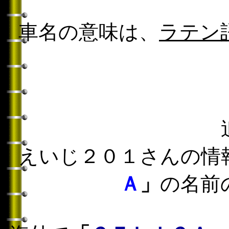
車名の意味は、
ラテン
えいじ２０１さんの情
Ａ
」
の名前