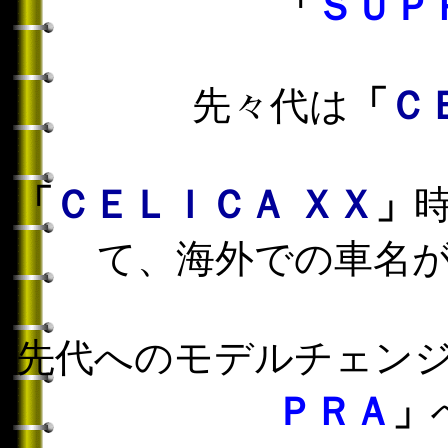
「
ＳＵＰ
先々代は
「
Ｃ
「
ＣＥＬＩＣＡ ＸＸ
」
て、海外での車名
先代へのモデルチェン
ＰＲＡ
」