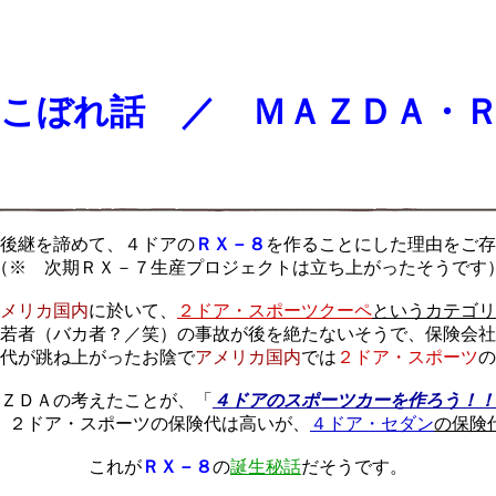
こぼれ話 ／ ＭＡＺＤＡ・
後継を諦めて、４ドアの
ＲＸ－８
を作ることにした理由をご存
（※ 次期ＲＸ－７生産プロジェクトは立ち上がったそうです
メリカ国内
に於いて、
２ドア・スポーツクーペ
というカテゴリ
若者（バカ者？／笑）の事故が後を絶たないそうで、保険会社
代が跳ね上がったお陰で
アメリカ国内
では
２ドア・スポーツ
の
ＺＤＡの考えたことが、「
４ドアのスポーツカーを作ろう！！
、２ドア・スポーツの保険代は高いが、
４ドア・セダン
の保険
これが
ＲＸ－８
の
誕生秘話
だそうです。