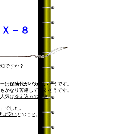
ＲＸ－８
知ですか？
）
ーは
保険代がバカ高い
そうです。
もかなり苦慮しているそうです。
人気は
冷え込みの一途
。
」でした。
代は安い
とのこと。