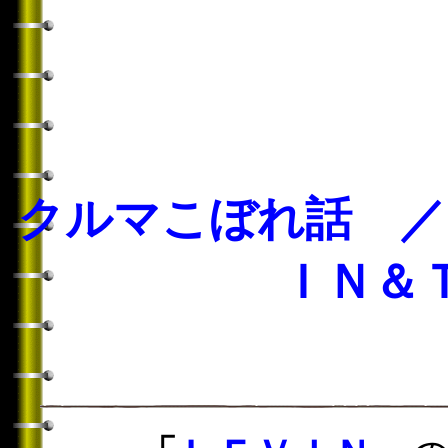
クルマこぼれ話 ／
ＩＮ＆