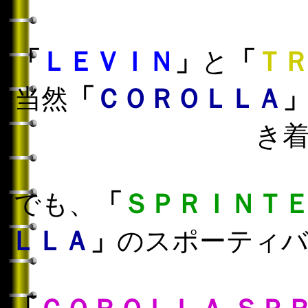
「
ＬＥＶＩＮ
」
と
「
Ｔ
当然
「
ＣＯＲＯＬＬＡ
き
でも、
「
ＳＰＲＩＮＴ
ＬＬＡ
」
のスポーティ