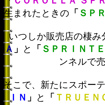
「
ＣＯＲＯＬＬＡ ＳＰ
生まれたときの
「
ＳＰ
いつしか販売店の棲み
Ａ
」
と
「
ＳＰＲＩＮＴ
ンネルで
そこで、新たにスポー
ＩＮ
」
と
「
ＴＲＵＥＮ