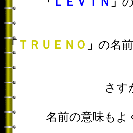
「
ＬＥＶＩＮ
」
「
ＴＲＵＥＮＯ
」
の名
さす
名前の意味もよ