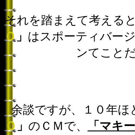
それを踏まえて考える
Ｏ
」
はスポーティバー
ンてこと
余談ですが、１０年ほ
Ｏ
」
のＣＭで、
「マキ