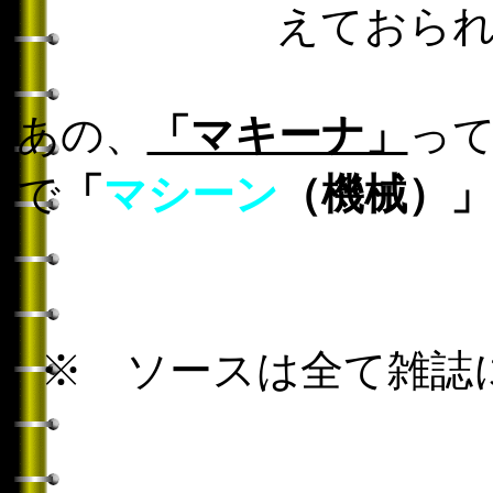
えておら
あの、
「マキーナ」
っ
で
「
マシーン
（機械）」
※ ソースは全て雑誌