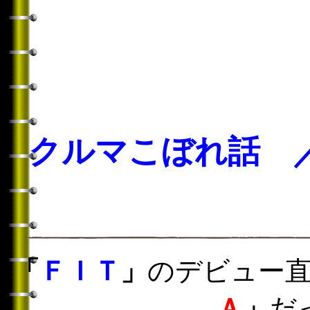
クルマこぼれ話 
「
ＦＩＴ
」
のデビュー
Ａ
」
だ