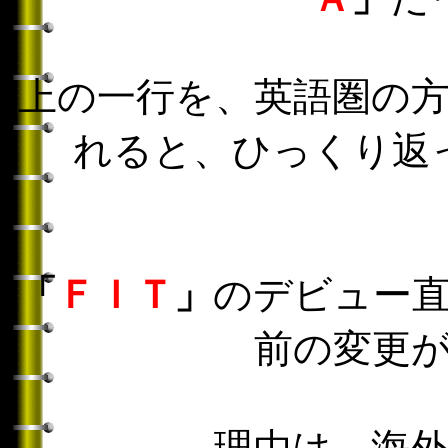
上の一行を、英語圏の
れると、ひっくり返
「
ＦＩＴ
」
のデビュー
前の変更
理由は、海