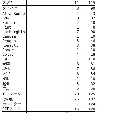
スズキ
11
119
ダイハツ
8
90
Alfa Romeo
2
3
BMW
8
82
Ferrari
2
10
Fiat
1
8
Lamborghini
7
90
Lancia
1
10
Peugeot
5
46
Renault
3
38
Rover
1
10
Volvo
4
18
VW
7
110
光岡
8
61
現代
7
56
大
宇
6
54
双
龍
1
10
起
亜
5
32
三
星
2
20
ＣＩマーク
20
125
その
他
25
197
カウンター
7
124
GIFアニメ
15
120