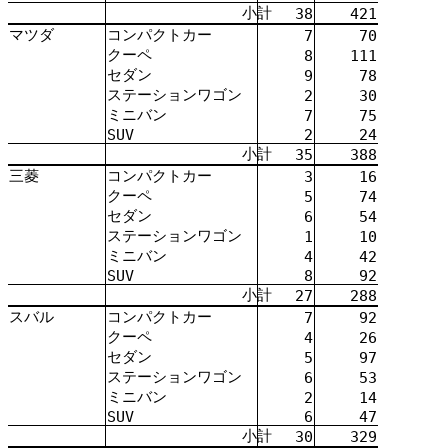
小計
38
421
マツダ
コンパクトカー
7
70
クーペ
8
111
セダン
9
78
ステーションワゴン
2
30
ミニバン
7
75
SUV
2
24
小計
35
388
三菱
コンパクトカー
3
16
クーペ
5
74
セダン
6
54
ステーションワゴン
1
10
ミニバン
4
42
SUV
8
92
小計
27
288
スバル
コンパクトカー
7
92
クーペ
4
26
セダン
5
97
ステーションワゴン
6
53
ミニバン
2
14
SUV
6
47
小計
30
329