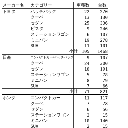
メーカー
名
カテゴリー
車種
数
台数
トヨタ
ハッチバック
22
270
クーペ
13
130
セダン
25
336
ビスタ
9
246
ステーションワゴン
6
107
ミニバン
19
278
SUV
11
101
小計
105
1468
日産
9
107
コンパクトカー&ハッチバック
クーペ
24
300
セダン
18
191
ステーションワゴン
5
78
ミニバン
8
79
SUV
7
66
小計
71
821
ホンダ
コンパクトカー
11
117
クーペ
7
78
セダン
6
56
ステーションワゴン
2
15
ミニバン
10
140
SUV
2
15