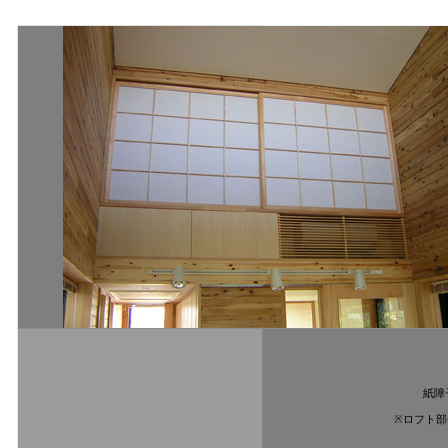
紙障子
※ロフト