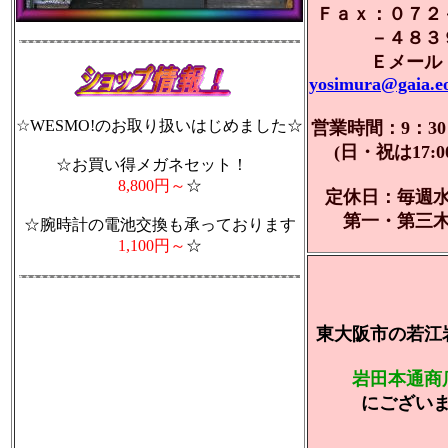
Ｆａｘ：０７２
－４８３
Ｅメール
yosimura@gaia.eo
☆WESMO!のお取り扱いはじめました
☆
営業時間：9：30
(日・祝は17:0
☆お買い得メガネセット！
8,800円～
☆
定休日：毎週
第一・第三
☆腕時計の電池交換も承っております
1,100円～
☆
東大阪市の若江
岩田本通商
にござい