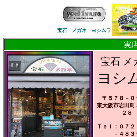
宝石 メガネ ヨシムラ
実
宝石 メ
ヨシ
〒５７８－０
東大阪市岩田町
２８
Ｔｅｌ：０７２
－４８３