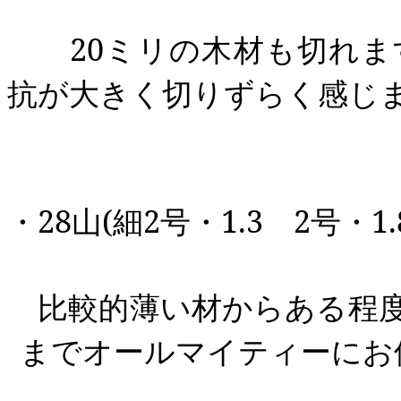
20
ミリの木材も切れま
抗が大きく切りずらく感じ
・
28
山
(
細
2
号・
1.3
2
号・
1.
比較的薄い材からある程
までオールマイティーにお