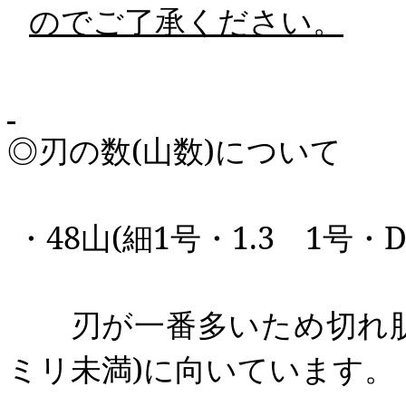
のでご了承ください。
◎刃の数
(
山数
)
について
・
48
山
(
細
1
号・
1.3
1
号・
D
刃が一番多いため切れ肌
ミリ未満
)
に向いています。