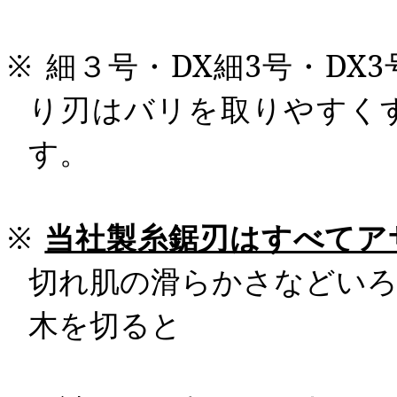
※
細３号・DX
細
3
号・
DX3
り刃はバリを取りやすく
す。
※
当社製糸鋸刃はすべてア
切れ肌の滑らかさなどい
木を切ると