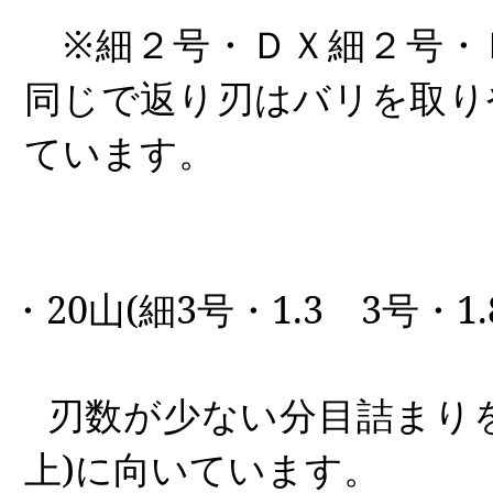
※細２号・ＤＸ細２号・
同じで
返り刃はバリを取り
ています。
・
20
山
(
細
3
号・
1.3
3
号・
1.
刃数が少ない分目詰まり
上
)
に向いています。