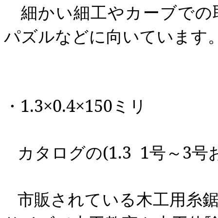
細かい細工やカーブでの
パズルなどに向いています
・
1.3
×
0.4
×
150
ミリ
カタログの
(1.3 1
号～
3
号
市販されている木工用糸