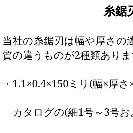
糸鋸
当社の糸鋸刃は幅や厚さの
質の違うものが
2
種類ありま
・
1.1
×
0.4
×
150
ミリ
(
幅×厚さ
カタログの
(
細
1
号～
3
号お