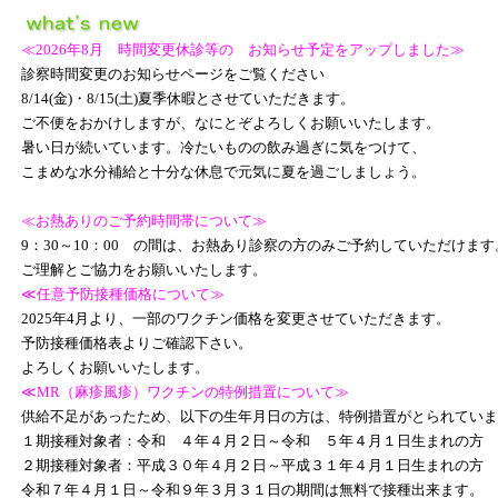
≪2026年8月 時間変更休診等の お知らせ予定をアップしました≫
診察時間変更のお知らせページをご覧ください
8/14(金)・8/15(土)夏季休暇とさせていただきます。
ご不便をおかけしますが、なにとぞよろしくお願いいたします。
暑い日が続いています。冷たいものの飲み過ぎに気をつけて、
こまめな水分補給と十分な休息で元気に夏を過ごしましょう。
≪お熱ありのご予約時間帯について≫
9：30～10：00 の間は、お熱あり診察の方のみご予約していただけます
ご理解とご協力をお願いいたします。
≪任意予防接種価格について≫
2025年4月より、一部のワクチン価格を変更させていただきます。
予防接種価格表よりご確認下さい。
よろしくお願いいたします。
≪MR（麻疹風疹）ワクチンの特例措置について≫
供給不足があったため、以下の生年月日の方は、特例措置がとられていま
１期接種対象者：令和 ４年４月２日～令和 ５年４月１日生まれの方
２期接種対象者：平成３０年４月２日～平成３１年４月１日生まれの方
令和７年４月１日～令和９年３月３１日の期間は無料で接種出来ます。