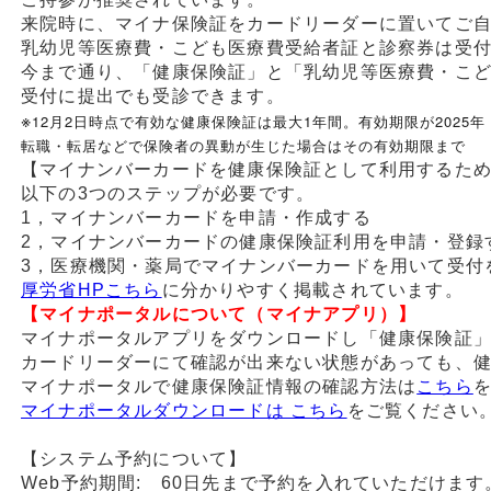
来院時に、マイナ保険証をカードリーダーに置いてご
乳幼児等医療費・こども医療費受給者証と診察券は受
今まで通り、「健康保険証」と「乳幼児等医療費・こ
受付に提出でも受診できます。
※
12月2日時点で有効な健康保険証は最大1年間。有効期限が2025
転職・転居などで保険者の異動が生じた場合はその有効期限まで
【マイナンバーカードを健康保険証として利用するた
以下の3つのステップが必要です。
1，マイナンバーカードを申請・作成する
2，マイナンバーカードの健康保険証利用を申請・登録
3，医療機関・薬局でマイナンバーカードを用いて受付
厚労省HPこちら
に分かりやすく掲載されています。
【マイナポータルについて（マイナアプリ）】
マイナポータルアプリをダウンロードし「健康保険証
カードリーダーにて確認が出来ない状態があっても、
マイナポータルで健康保険証情報の確認方法は
こちら
マイナポータルダウンロードは こちら
をご覧ください
【システム予約について】
Web予約期間: 60日先まで予約を入れていただけます