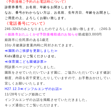
《予防接種ご予約のお電話時について》
診察券番号、お名前、年齢をお聞きします。
なお、番号がわからない方は、お名前、生年月日、年齢をお聞きし
ご用意の上、よろしくお願い致します。
《電話番号について》
246-3243のみとなりましたのでよろしくお願い致します。
（246
☆姫路市おたふくかぜ予防接種助成のお知らせ
助成額3,000円
姫路市に住民票のある1歳児
10か月健康診査案内時に同封されてきます。
≪園医のご挨拶を更新しました≫
Kids通信よりご覧くださいませ。
≪保育園こども園健診票≫
問診票ページにアップしました。
園医をさせていただいています園に、ご協力いただいています健診
都度、内容を若干変更したりしていますので、お手数おかけしてい
宜しくお願いいたします。
H27.12.3≪インフルエンザのお話≫
11/28号リビング姫路にて
インフルエンザのお話を掲載させていただきました。
キッズ通信にてご覧いただけます。