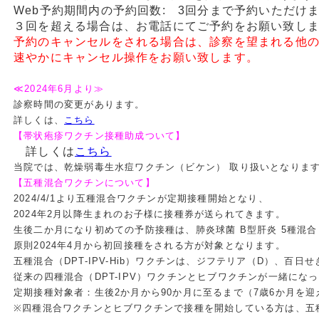
Web予約期間内の予約回数: 3回分まで予約いただけ
３回を超える場合は、お電話にてご予約をお願い致し
予約のキャンセルをされる場合は、診察を望まれる他
速やかにキャンセル操作をお願い致します。
≪2024年6月より≫
診察時間の変更があります。
詳しくは、
こちら
【帯状疱疹ワクチン接種助成ついて】
詳しくは
こちら
当院では、乾燥弱毒生水痘ワクチン（ビケン） 取り扱いとなりま
【五種混合ワクチンについて】
2024/4/1より五種混合ワクチンが定期接種開始となり、
2024年2月以降生まれのお子様に接種券が送られてきます。
生後二か月になり初めての予防接種は、肺炎球菌 B型肝炎 5種混
原則2024年4月から初回接種をされる方が対象となります。
五種混合（DPT-IPV-Hib）ワクチンは、ジフテリア（D）、百
従来の四種混合（DPT-IPV）ワクチンとヒブワクチンが一緒にな
定期接種対象者：生後2か月から90か月に至るまで（7歳6か月を
※四種混合ワクチンとヒブワクチンで接種を開始している方は、五