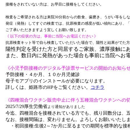
接種をされていない方は、お早目に接種をしてください。
検査をご希望される方は来院30分前からの飲食、歯磨き、うがい等をし
発症（発熱）してすぐの検査では、抗原検査の感度が低い傾向にあり、「
ご了承いただきますよう宜しくお願い致します。
《 以下の症状の方は、事前に当院へお電話ください 》
抗原検査キット等で
自ら検査していただいた場合で、陽性と結果がでた方
陽性判定を受けた方と同居するご家族、濃厚接触に
また、数日内に発熱があった場合も事前に当院へお
《小児予防接種のデジタル予診票サービスの開始のお知ら
予防接種・４か月、１０か月児健診
母子モアプリのインストールが必要になります。
詳しくは、姫路市のHPをご覧ください。
コチラ
《四種混合ワクチン販売中止に伴う五種混合ワクチンへの
2025/7/29厚生労働省
より通知がありました
今迄、四種混合を接種されている方でも、残り回数分は、
なお、接種間隔は、変わりません。よろしくお願いいたし
・初回接種:生後2～7か月に至るまでの期間を標準的な接