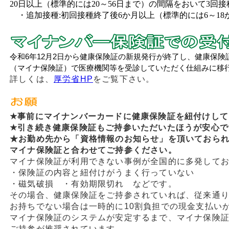
20日以上（標準的には20～56日まで）の間隔をおいて3回
・追加接種:初回接種終了後6か月以上（標準的には6～18
令和6年12月2日から健康保険証の新規発行が終了し、健康保
（マイナ保険証）で医療機関等を受診していただく仕組みに移
詳しくは、
厚労省HP
をご覧下さい。
★事前にマイナンバーカードに健康保険証を紐付けして
★引き続き健康保険証もご持参いただいたほうが安心で
★お勤め先から「資格情報のお知らせ」を頂いておら
マイナ保険証と合わせてご持参ください。
マイナ保険証が利用できない事例が全国的に多発して
・保険証の内容と紐付けがうまく行っていない
・磁気破損 ・有効期限切れ などです。
その場合、健康保険証をご持参されていれば、従来通
お持ちでない場合は一時的に10割負担での現金支払い
マイナ保険証のシステムが安定するまで、マイナ保険
ご持参が推奨されています。