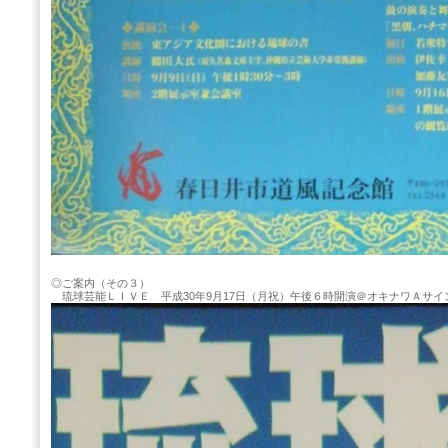
◎ご案内（その３）
琉球芸能ＬＩＶＥ 平成30年9月17日（月祝）午後６時開演＠オキナワＡサイ