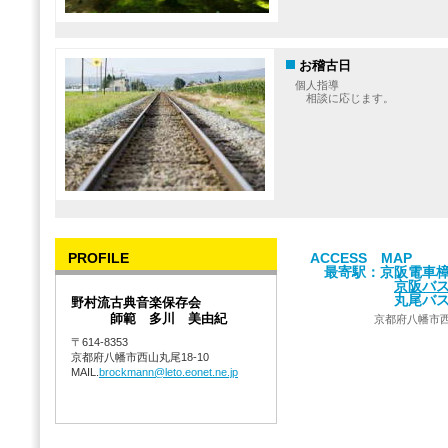
お稽古日
個人指導
相談に応じます。
PROFILE
ACCESS MAP
最寄駅：京阪電車樟
京阪バス
丸尾バス
野村流古典音楽保存会
師範 多川 美由紀
京都府八幡市西山
〒614-8353
京都府八幡市西山丸尾18-10
MAIL.
brockmann@leto.eonet.ne.jp