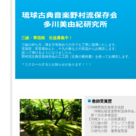
三線・筝指南 生徒募集中！
三線の持ち方，弾き方等初めての方でも丁寧に指導いたします。
安波節，安里屋ゆんた，十九の春などの民謡からお稽古します。
謡って弾けるようになりましたら，
野村流古典音楽保存会の工工四（古典の教科書）を使ってお稽古します。
＊スクロールするとお知らせがあります！！！
MENU1
MENU2
MENU3
教師受賞歴
◎沖縄県指定無形文化財
「沖縄伝統音楽野村流保存会
第７次伝承者認定
【沖縄タイムス芸術選賞】
◎三線の部 グランプリ受賞
◎箏曲の部 グランプリ受賞
◎胡弓の部 優秀賞受賞