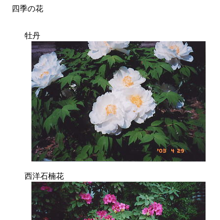
四季の花
牡丹
西洋石楠花