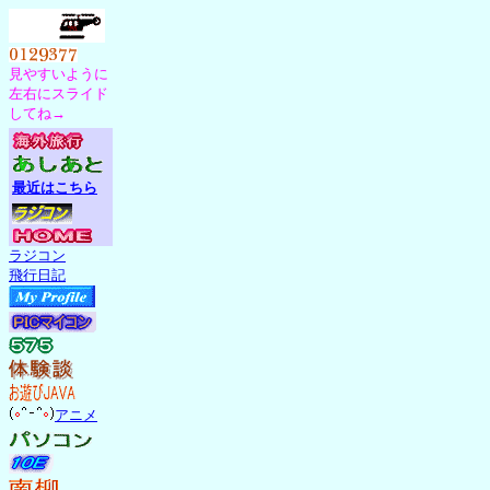
見やすいように
左右にスライド
してね→
最近はこちら
ラジコン
飛行日記
アニメ