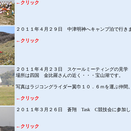
←クリック
２０１１年４月２９日
中津明神へキャンプ泊で行き
←クリック
２０１１年４月２３日
スケールミーティングの見学
場所は四国 金比羅さんの近く・・・宝山湖です。
写真はラジコングライダー翼巾１０．６ｍを運ぶ仲間
←クリック
２０１１年３月２６日
蒼翔 Task C競技会に参加
←クリック