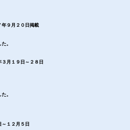
０日掲載
した。
～２８日
。
した。
日
～１２月５日