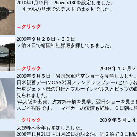
2010年1月15日 Phoenix180を設定しました。
４セルのリポでのテストではｏｋでした。
←クリック
2009年９月２８日～３０日
２泊３日で靖国神社昇殿参拝してきました。
←クリック
200９年１０月２日
2009年５月５日 岩国米軍航空ショーを見学しました
日米親善デー(MCAS岩国フレンドシップデー) という
米軍ジェット機の飛行とブルーインパルスとピッツの
見られました。
5/4大阪を出発、夕方錦帯橋を見学。翌日ショーを見ま
スゴイ観客です。 マイカーの渋滞も経験、６日朝に
←クリック
200９年５月１
大観峰へ今年も参加しました。
2008年11月21日～11月25日の船２泊、宿２泊で３日間