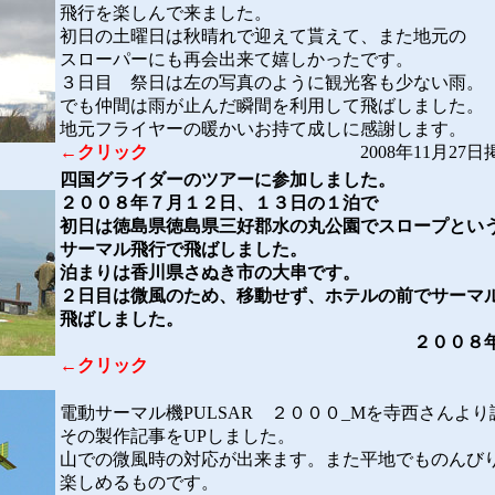
飛行を楽しんで来ました。
初日の土曜日は秋晴れで迎えて貰えて、また地元の
スローパーにも再会出来て嬉しかったです。
３日目 祭日は左の写真のように観光客も少ない雨。
でも仲間は雨が止んだ瞬間を利用して飛ばしました
地元フライヤーの暖かいお持て成しに感謝します。
←クリック
2008年11月27日掲
四国グライダーのツアーに参加しました。
２００８年７月１２日、１３日の１泊で
初日は徳島県徳島県三好郡水の丸公園でスロープとい
サーマル飛行で飛ばしました。
泊まりは香川県さぬき市の大串です。
２日目は微風のため、移動せず、ホテルの前でサーマ
飛ばしました。
２００８
←クリック
電動サーマル機PULSAR ２０００_Mを寺西さんよ
その製作記事をUPしました。
山での微風時の対応が出来ます。また平地でものんび
楽しめるものです。