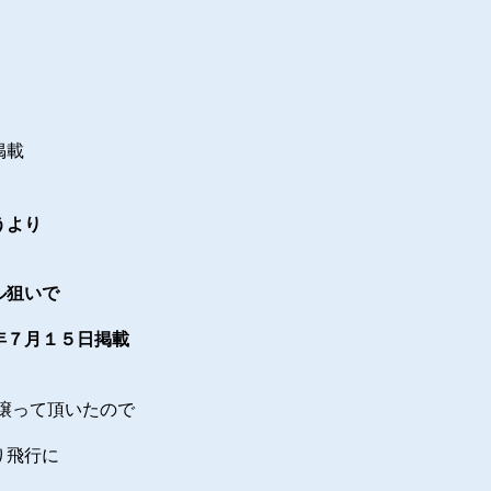
。
載
うより
ル狙いで
年７月１５日掲載
り譲って頂いたので
り飛行に