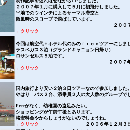
制作記事を遅ればせながらUPしました。
２００７年１月に購入して５月に初飛行しました。
平地でのウインチによるサーマル滞空と
微風時のスロープで飛ばしています。
２００７年９月２
←クリック
今回は航空代＋ホテル代のみのｆｒｅｅツアーにしま
ラスベガス３泊（グランドキャニョン日帰り）
ロサンゼルス５泊です。
２００７年３月１９日
←クリック
国内旅行より安い２泊３日ツアーなので参加しました
やはり バス２台、添乗員２人の大人数のグループで
Freeがなく、幼稚園の遠足みたい。
ショッピングが午前午後とあります。
格安料金やからしょうがないのでしょうね。
←クリック
２００６年１２月３