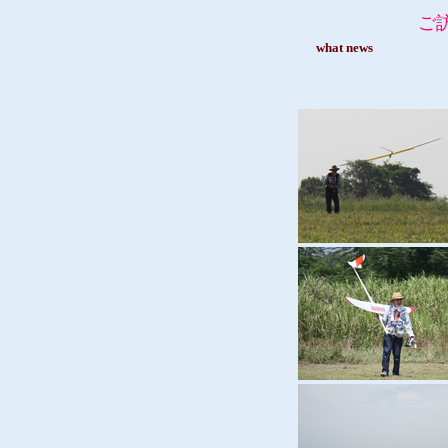
ご訪問してく
what new