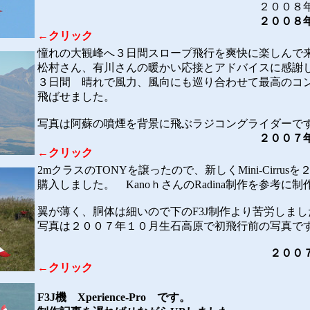
２００８年１月３日
２００８
←クリック
憧れの大観峰へ３日間スロープ飛行を爽快に楽しんで
松村さん、有川さんの暖かい応接とアドバイスに感謝
３日間 晴れで風力、風向にも巡り合わせて最高のコ
飛ばせました。
写真は阿蘇の噴煙を背景に飛ぶラジコングライダーで
２００７年１１月２
←クリック
2mクラスのTONYを譲ったので、新しくMini-Cirrus
購入しました。 KanoｈさんのRadina制作を参考に
翼が薄く、胴体は細いので下のF3J制作より苦労しまし
写真は２００７年１０月生石高原で初飛行前の写真で
２００７年１０月１
←クリック
F3J機 Xperience-Pro です。