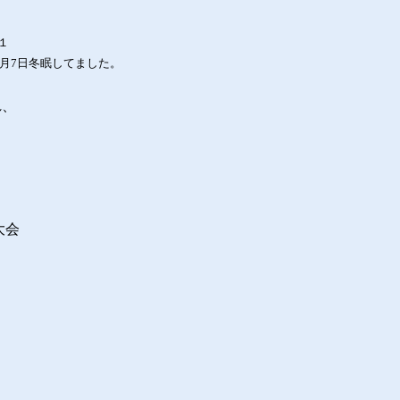
１
4月7日冬眠してました。
れ、
大会