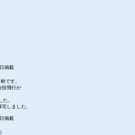
掲載
。
名称です。
曲技飛行が
した。
帰宅しました。
４日掲載
の