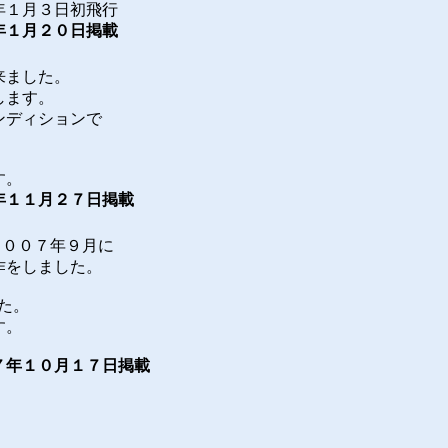
初飛行
年１月２０日掲載
来ました。
します。
ンディションで
す。
７日掲載
を２００７年９月に
制作をしました。
た。
す。
７日掲載