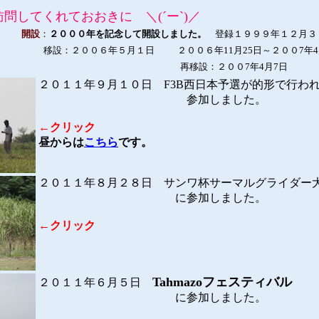
れておおきに ＼(´ー`)／
s 開設
：
２０００年を記念して開設しました。
登録１９９９年１２月３
移設：２００６年５月１日
２００６年11月25日～２００7年
再移設：２００7年4月7日
２０１１年９月１０日
F3B西日本予選が的形で行わ
参加しました。
←クリック
昼からは
こちら
です。
２０１１年８月２８日
サンワ杯サーマルグライダー
に参加しました。
←クリック
Tahmazoフェスティバル
２０１１年６月５日
に参加しました。