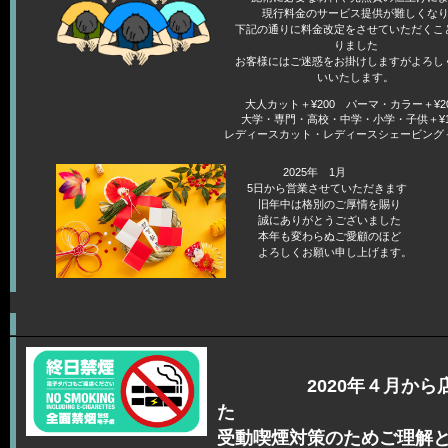
現行料金のサービス提供が難しくな
下記の通りに料金改定をさせていただくこ
りました
お客様にはご迷惑をお掛けしますがよろし
いいたします。
大人カット＋¥200 パーマ・カラー＋¥20
大学・専門・高校・中学・小学・子供＋¥10
レディースカット・レディースシェービング＋¥1
2025
5日から営業させていた
旧年中は格別のご厚情
誠にありがとうございま
本年も変わらぬご愛顧の
よろしくお願い申し上げま
2020年４月から店内
た
受動喫煙対策のためご理解