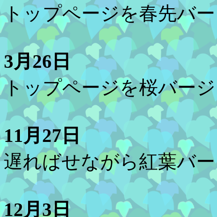
トップページを春先バー
3月26日
トップページを桜バージ
11月27日
遅ればせながら紅葉バー
12月3日