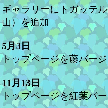
ギャラリーにトガッテル
山）を追加
5月3日
トップページを藤バージ
11月13日
トップページを紅葉バー