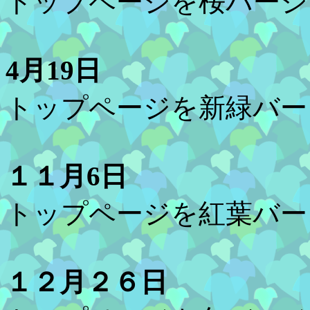
トップページを桜バージ
4月19日
トップページを新緑バー
１１月6日
トップページを紅葉バー
１２月２６日