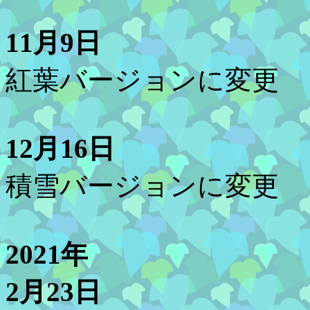
11月9日
紅葉バージョンに変更
12月16日
積雪バージョンに変更
2021年
2月23日