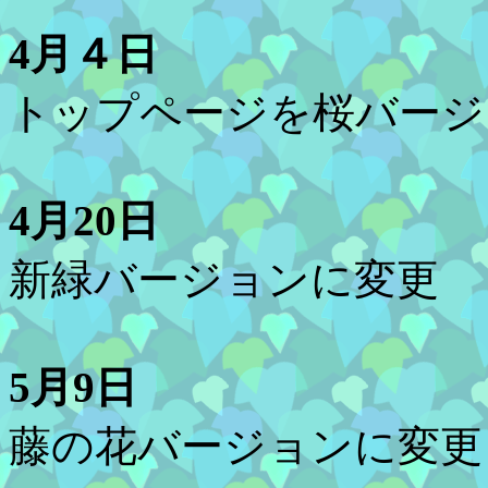
4月４日
トップページを桜バージ
4月20日
新緑バージョンに変更
5月9日
藤の花バージョンに変更