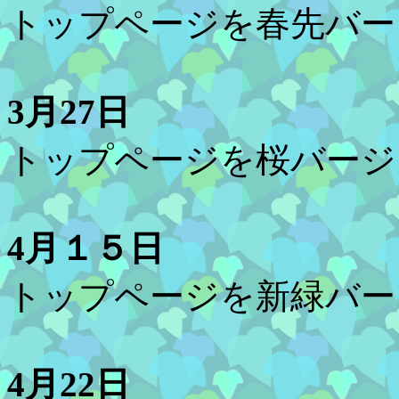
トップページを春先バー
3月27日
トップページを桜バージ
4月１５日
トップページを新緑バー
4月22日