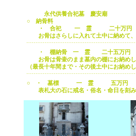
永代供養合祀墓 慶安廟
○ 納骨料
・ 合祀 一 霊 二十万円
お骨はさらしに入れて土中に納めて、そ
・ 棚納骨 一 霊 二十五万円
お骨は骨壷のまま墓内の棚にお納めし
（最長十年間まで・その後土中にお納め
○ ・ 墓標 一 霊 五万円
表札大の石に戒名・俗名・命日を刻み