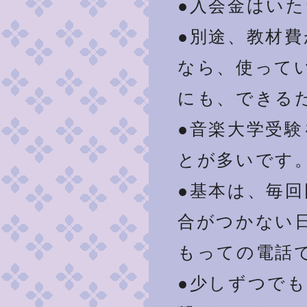
●入会金はい
●別途、教材
なら、使って
にも、できる
●音楽大学受
とが多いです
●基本は、毎
合がつかない
もっての電話
●少しずつで