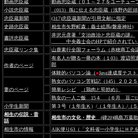
動画忠臣蔵
動画忠臣蔵（０１～２７をユーチュー
小説忠臣蔵
（013）孫に伝える忠臣蔵（浅野内匠
忠臣蔵新聞
(317)忠臣蔵新聞が引用文献に指定
史跡忠臣蔵
相生市矢野町森：義士絵馬(磐座神社)
井沢元彦著『文治政治と忠臣蔵の謎』
書評忠臣蔵
中央義士会のHPで紹介されてい
忠臣蔵リンク集
山鹿素行全国フォーラム（赤穂商工会
有名人が贈る一冊の本（１03）渡辺照
郎
作者のページ
体験的パソコン論（
●
Java達成度テ
熟女のパソコン苦戦記（145）２０２
妻のページ
簡単レシピ
（鶏肉と筍炒め
）
熟女の一人ご飯 15４ （６月 豆ご
小学生新聞
第３号（
１年生Ｋ
）/
（１年生Ａ）
/
（５
相生の伝説・昔
相生市の文化・歴史
(碑20)鳴島万葉
話
相生市の情報
AIK便り63（「文科省━小学生にＨＰ