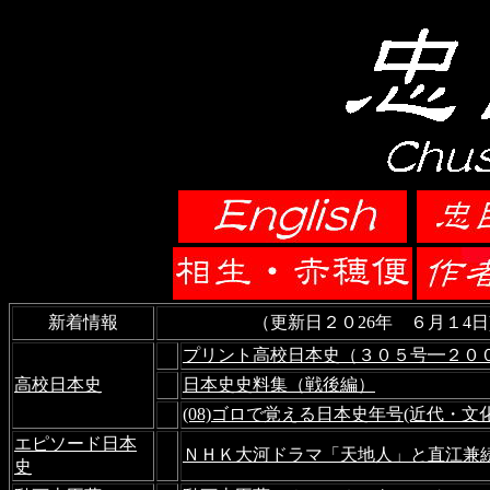
新着情報
（更新日２０26年 ６月１4日
プリント高校日本史（３０５号━２０
高校日本史
日本史史料集（戦後編）
(08)ゴロで覚える日本史年号(近代・文
エピソード日本
ＮＨＫ大河ドラマ「天地人」と直江兼
史