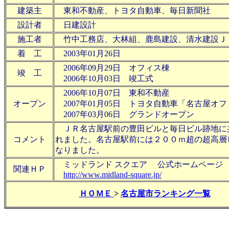
建築主
東和不動産、トヨタ自動車、毎日新聞社
設計者
日建設計
施工者
竹中工務店、大林組、鹿島建設、清水建設Ｊ
着 工
2003年01月26日
2006年09月29日 オフィス棟
竣 工
2006年10月03日 竣工式
2006年10月07日 東和不動産
オープン
2007年01月05日 トヨタ自動車「名古屋オ
2007年03月06日 グランドオープン
ＪＲ名古屋駅前の豊田ビルと毎日ビル跡地に
コメント
れました。名古屋駅前には２００ｍ超の超高層
なりました。
ミッドランド スクエア 公式ホームページ
関連ＨＰ
http://www.midland-square.jp/
ＨＯＭＥ
>
名古屋市ランキング一覧