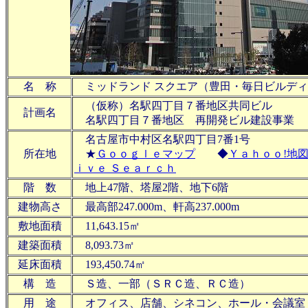
名 称
ミッドランド スクエア
（豊田・毎日ビルディ
（仮称）名駅四丁目７番地区共同ビル
計画名
名駅四丁目７番地区 再開発ビル建設事業
名古屋市中村区名駅四丁目7番1号
所在地
★
Ｇｏｏｇｌｅマップ
◆
Ｙａｈｏｏ!地
ｉｖｅ Ｓｅａｒｃｈ
階 数
地上47階、塔屋2階、地下6階
建物高さ
最高部247.000m、軒高237.000m
敷地面積
11,643.15㎡
建築面積
8,093.73㎡
延床面積
193,450.74㎡
構 造
Ｓ造、一部（ＳＲＣ造、ＲＣ造）
用 途
オフィス、店舗、シネコン、ホール・会議室