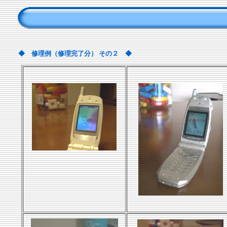
◆ 修理例（修理完了分） その２ ◆