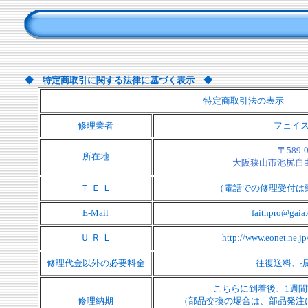
◆ 特定商取引に関する法律に基づく表示 ◆
特定商取引法の表示
修理業者
フェイ
〒589-0
所在地
大阪狭山市池尻自由丘3
Ｔ Ｅ Ｌ
（電話での修理受付は
E-Mail
faithpro@gaia.
Ｕ Ｒ Ｌ
http://www.eonet.ne.j
修理代金以外の必要料金
往復送料、
こちらに到着後、1週
修理納期
（部品交換の場合は、部品発注