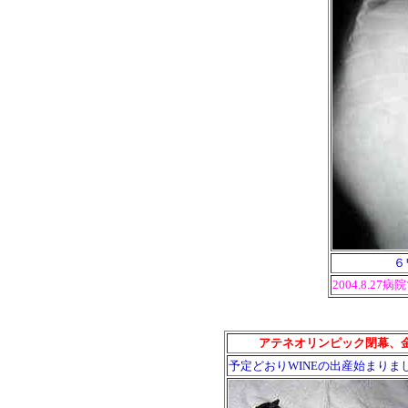
６
2004.8.
アテネオリンピック閉幕、金
予定どおりWINEの出産始まりま