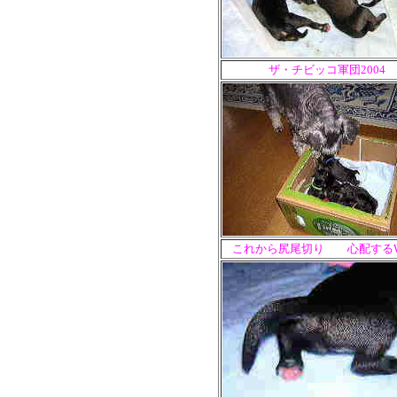
ザ・チビッコ軍団2004
これから尻尾切り 心配するW