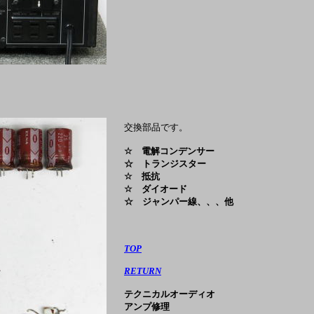
交換部品です。
☆ 電解コンデンサー
☆ トランジスター
☆ 抵抗
☆ ダイオード
☆ ジャンパー線、、、他
TOP
RETURN
テクニカルオーディオ
アンプ修理