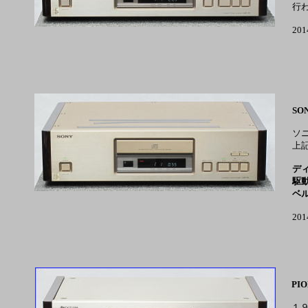
行
20
SON
ソ
上
デ
駆
ベ
20
PIO
１