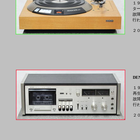
１
ター
故
行
２
DEN
１
再
故
行
２