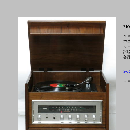
PIO
１
本
タ
試
各
S-6
２