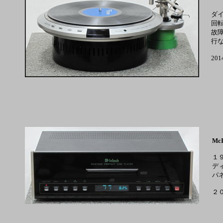
ダ
回
故
行
20
McI
１
デ
パ
２