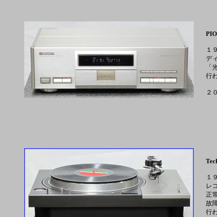
PIO
１
デ
「
行
２
Tec
１
レ
正
故
行