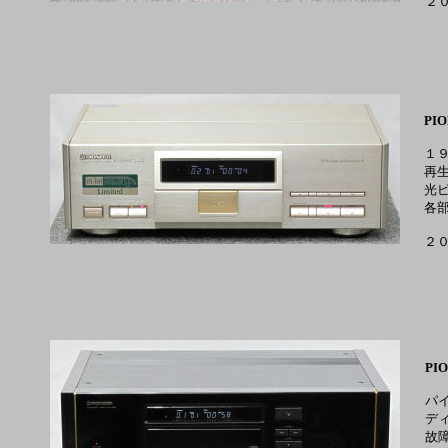
２
PIO
１
再
光
各
２
PIO
パ
デ
故