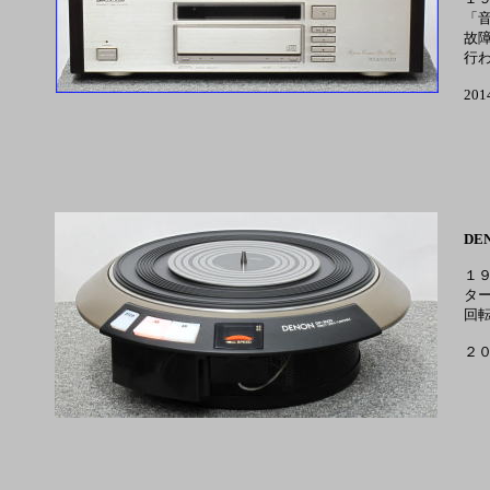
「
故
行
20
DEN
１
タ
回
２