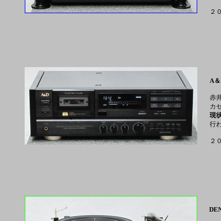
２
A＆
赤
カ
現
行
２
DEN