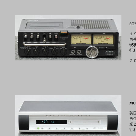
SO
１
再
現
行
２
MU
英
再
光
行