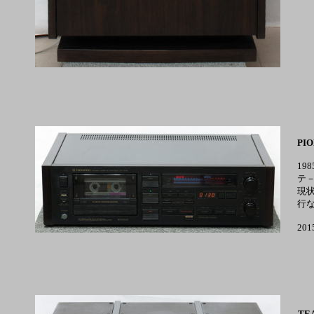
PIO
19
テ
現
行
20
TEA