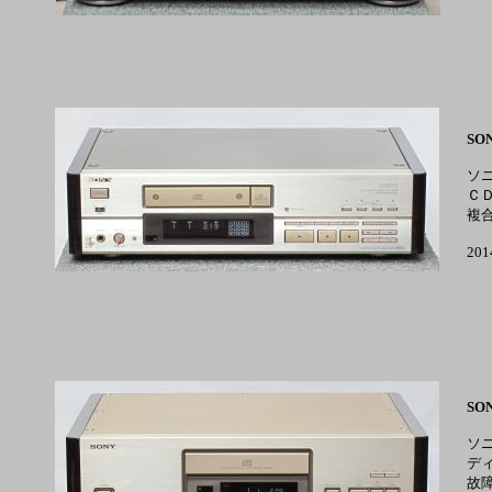
SON
ソ
Ｃ
複
20
SON
ソ
デ
故