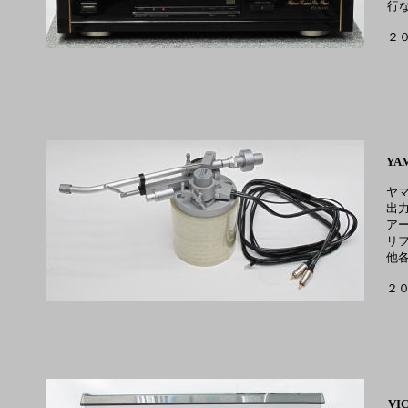
行
２
YAM
ヤ
出
ア
リ
他
２
VI