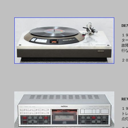
DEN
１
ター
故
行
２
RE
１
ト
点