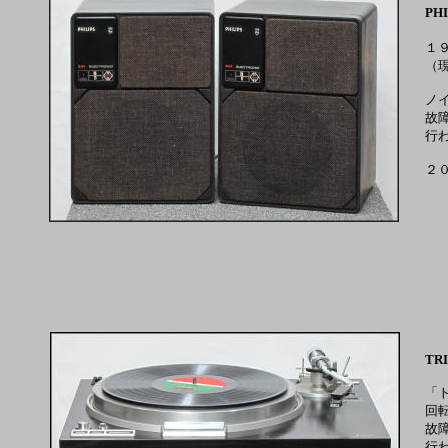
PHI
１
（
ノ
故
行
２
TR
「
回
故
行