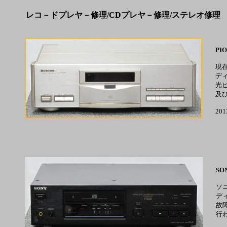
レコ－ドプレヤ－修理/CDプレヤ－修理/ステレオ修理
PIO
現
デ
光
及
20
SO
ソ
デ
故
行