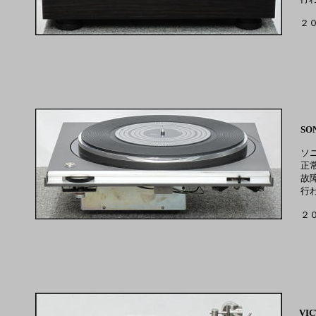
２
SO
ソ
正
故
行
２
VIC