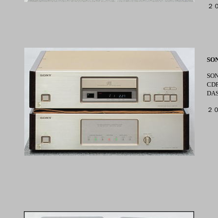
２
SON
S
C
D
２