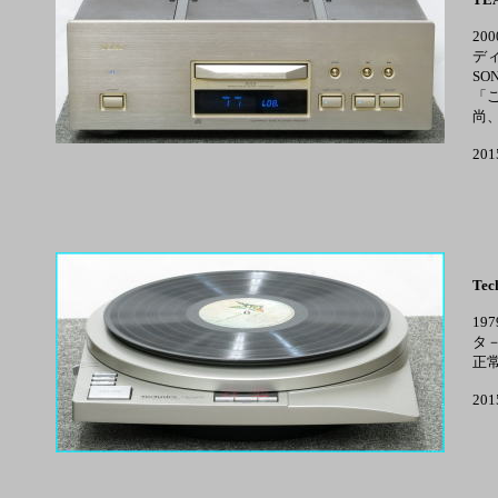
2
デ
S
「
尚
20
Tec
1
タ
正
20