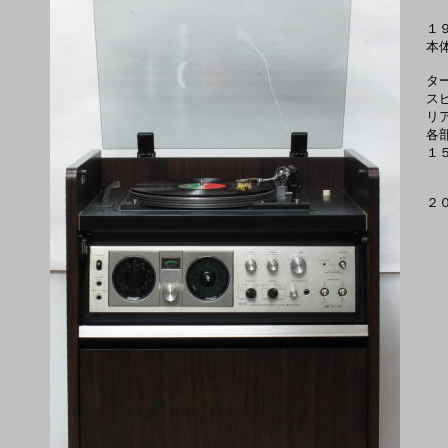
１
本
タ
ス
リ
各
１
２