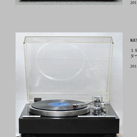
20
KE
１
タ
20