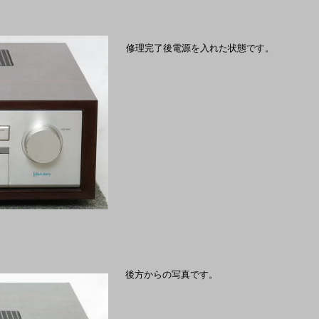
修理完了後電源を入れた状態です。
後方からの写真です。