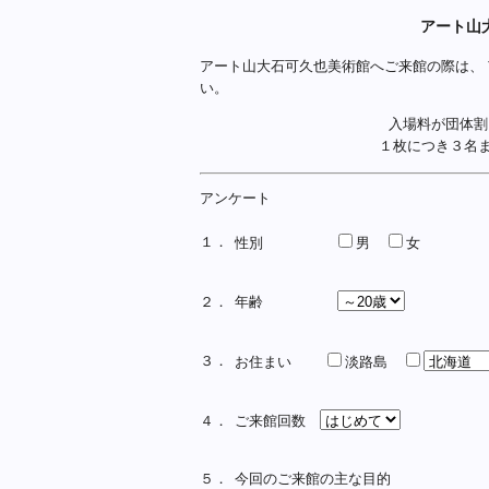
アート山
アート山大石可久也美術館へご来館の際は、
い。
入場料が団体割
１枚につき３名
アンケート
１．
性別
男
女
２．
年齢
３．
お住まい
淡路島
４．
ご来館回数
５．
今回のご来館の主な目的