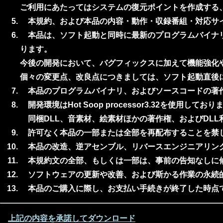
ご利用にあたってはシステムの復元ポイントを作成する
本規約、および本品の内容・動作・収録番組・対応サイ
本品は、ソフト起動と同時に最新のプログラムバイナリ（o
ります。
今後の開発において、バグフィックスに加えて機能強化
個々の変更点、改良点につきましては、ソフト起動直後
本品のプログラムバイナリ、およびソースコードの著
開発環境はHot Soop processor3.32を使用しており
同梱DLL、音素材、絵素材ほかの著作権、およびDL
許可なく本品の一部または全部を再配布することを禁
本品の改造、逆アセンブル、リバースエンジニアリン
本規約文の全部、もしくは一部は、事前の告知なしに
ソフトウェアの更新や改善、および斯かる作業の永続的
本品のご購入に際し、お支払い手続きが終了した時点で
上記の内容を承諾してダウンロード